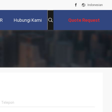
Indonesian
VR
Hubungi Kami
Quote Request
Suatu