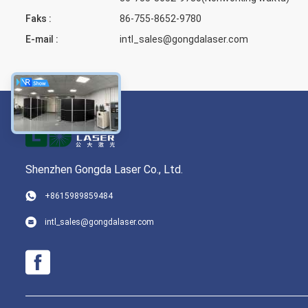
Faks :
86-755-8652-9780
E-mail :
intl_sales@gongdalaser.com
Shenzhen Gongda Laser Co., Ltd.
+8615989859484
intl_sales@gongdalaser.com