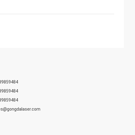
89859484
89859484
89859484
les@gongdalaser.com