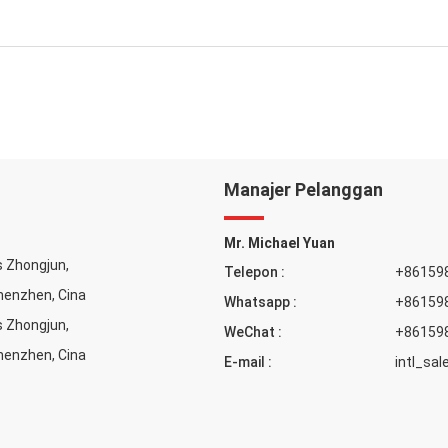
Manajer Pelanggan
Mr. Michael Yuan
s Zhongjun,
Telepon :
+86159
Shenzhen, Cina
Whatsapp :
+86159
s Zhongjun,
WeChat :
+86159
Shenzhen, Cina
E-mail :
intl_sa