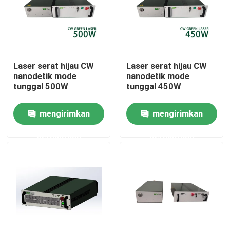
Pertunjukan VR
Tentang kami
Laser serat hijau CW
Laser serat hijau CW
nanodetik mode
nanodetik mode
tunggal 500W
tunggal 450W
Tur Pabrik
mengirimkan
mengirimkan
Kontrol kualitas
permintaan
permintaan
Hubungi kami
Permintaan Penawaran
Laser Serat Hijau