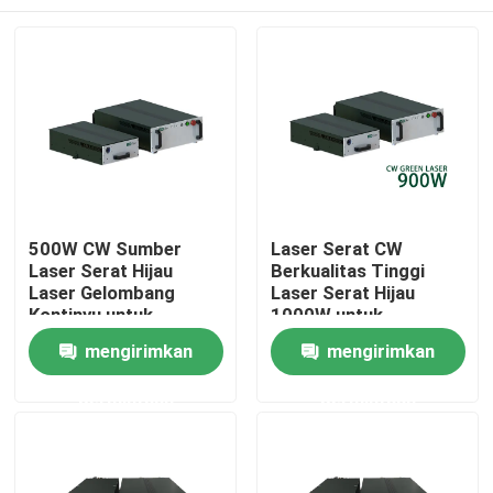
500W CW Sumber
Laser Serat CW
Laser Serat Hijau
Berkualitas Tinggi
Laser Gelombang
Laser Serat Hijau
Kontinyu untuk
1000W untuk
Laserselinding
Pemotongan Las
Rumah
mengirimkan
mengirimkan
Percetakan Tembaga
Logam
300W 700W 1000W
permintaan
permintaan
Produk
Video