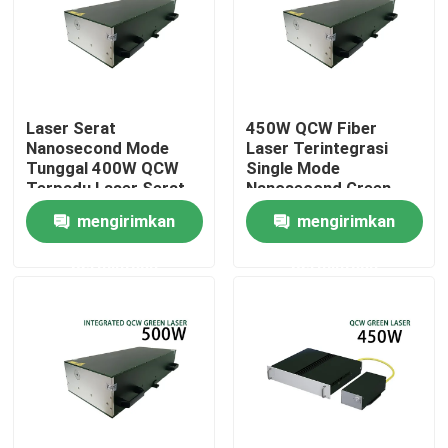
Pertunjukan VR
Tentang kami
Laser Serat
450W QCW Fiber
Nanosecond Mode
Laser Terintegrasi
Tunggal 400W QCW
Single Mode
Tur Pabrik
Terpadu Laser Serat
Nanosecond Green
Fiber Laser
mengirimkan
mengirimkan
Kontrol kualitas
permintaan
permintaan
Hubungi kami
Permintaan Penawaran
Laser Serat Hijau