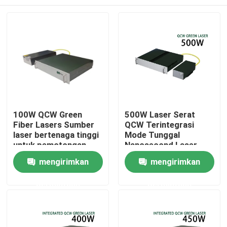
100W QCW Green
500W Laser Serat
Fiber Lasers Sumber
QCW Terintegrasi
laser bertenaga tinggi
Mode Tunggal
untuk pemotongan
Nanosecond Laser
Pengeboran
Serat Hijau
Rumah
mengirimkan
mengirimkan
Pengelasan 200W
300W 500W
permintaan
permintaan
Produk
Video