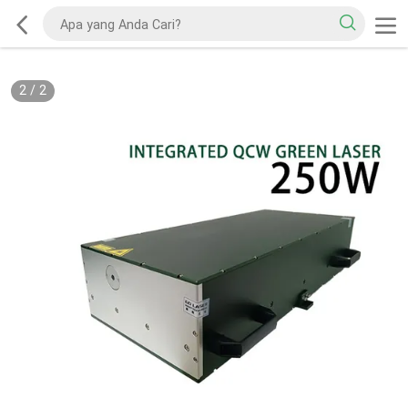
2
/
2