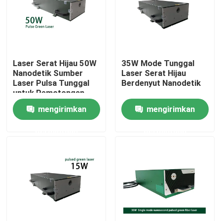
Pertunjukan VR
Tentang kami
Laser Serat Hijau 50W
35W Mode Tunggal
Nanodetik Sumber
Laser Serat Hijau
Laser Pulsa Tunggal
Berdenyut Nanodetik
Tur Pabrik
untuk Pemotongan
Penandaan
mengirimkan
mengirimkan
Mikrokemasan
Kontrol kualitas
permintaan
permintaan
Hubungi kami
Permintaan Penawaran
Laser Serat Hijau