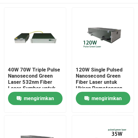
40W 70W Triple Pulse
120W Single Pulsed
Nanosecond Green
Nanosecond Green
Laser 532nm Fiber
Fiber Laser untuk
Laser Sumber untuk
Ukiran Pemotongan
pemrosesan
Penandaan
Rumah
mengirimkan
mengirimkan
fotovoltaik
permintaan
permintaan
Produk
Video