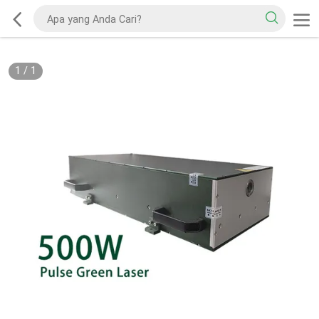
1
/
1