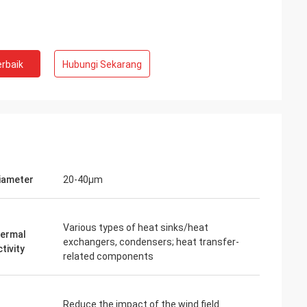
rbaik
Hubungi Sekarang
iameter
20-40μm
Various types of heat sinks/heat
hermal
exchangers, condensers; heat transfer-
tivity
related components
Reduce the impact of the wind field