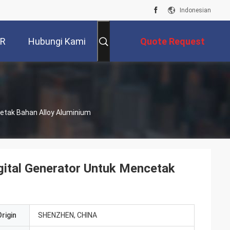
Indonesian
VR
Hubungi Kami
Quote Request
Suatu
cetak Bahan Alloy Aluminium
igital Generator Untuk Mencetak
rigin
SHENZHEN, CHINA