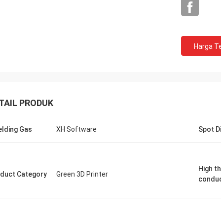
Harga Te
TAIL PRODUK
elding Gas
XH Software
Spot D
High t
duct Category
Green 3D Printer
conduc