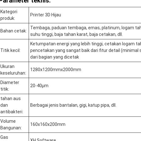
Parameter teknis:
Kategori
Printer 3D Hijau
produk:
Tembaga, paduan tembaga, emas, platinum, logam taha
Bahan cetak:
suhu tinggi, baja tahan karat, baja cetakan, dll.
Ketumpatan energi yang lebih tinggi, cetakan logam ta
Titik kecil:
pencetakan yang sangat baik dari fitur detail (minimal
dari bagian yang dicetak
Ukuran
1280x1200mmx2000mm
keseluruhan:
Diameter
20-40μm
titik:
tahan aus
dan
Berbagai jenis bantalan, gigi, katup pipa, dll.
antibakteri:
Volume
160x160x200mm
Bangunan:
Gas
XH Software