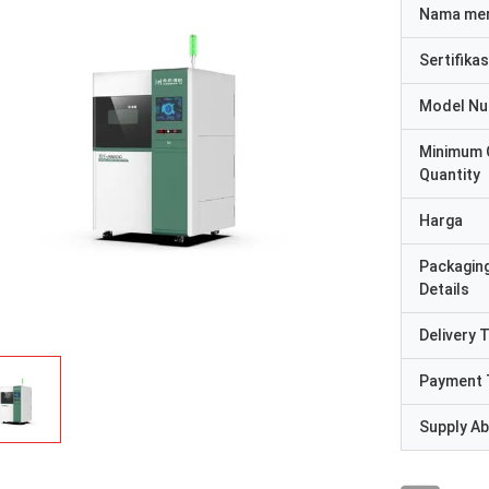
Nama me
Sertifikas
Model N
Minimum 
Quantity
Harga
Packagin
Details
Delivery 
Payment 
Supply Abi