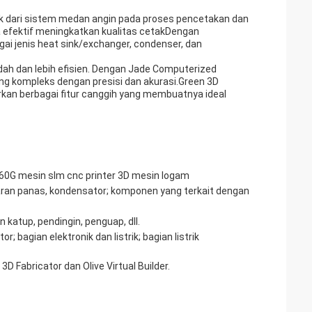
ak dari sistem medan angin pada proses pencetakan dan
 efektif meningkatkan kualitas cetakDengan
gai jenis heat sink/exchanger, condenser, dan
ah dan lebih efisien. Dengan Jade Computerized
g kompleks dengan presisi dan akurasi.Green 3D
rkan berbagai fitur canggih yang membuatnya ideal
0G mesin slm cnc printer 3D mesin logam
karan panas, kondensator; komponen yang terkait dengan
 katup, pendingin, penguap, dll.
; bagian elektronik dan listrik; bagian listrik
 Fabricator dan Olive Virtual Builder.