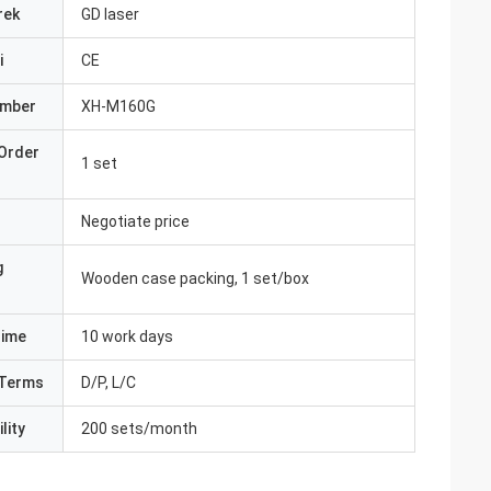
rek
GD laser
i
CE
umber
XH-M160G
Order
1 set
Negotiate price
g
Wooden case packing, 1 set/box
Time
10 work days
Terms
D/P, L/C
lity
200 sets/month