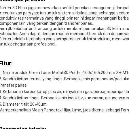
Printer 3D Hijau juga menawarkan sedikit percikan, mengurangi damp
menurunkan persyaratan untuk sistem sirkulasi asap,sehingga secara
konduktivitas termalnya yang tinggi, printer ini dapat menangani berba
komponen lain yang terkait dengan transfer panas.
Fern 3D Fabricator dirancang untuk membuat pencetakan 3D lebih mud
Fabricator, Anda dapat dengan mudah membuat bentuk dan desain yan
Printer adalah tambahan yang sempurna untuk lini produk ini, menawa
untuk penggunaan profesional.
Fitur:
Nama produk: Green Laser Metal 3D Printer 160x160x200mm XH-M16
Konduktivitas termal yang tinggi: Berbagai jenis pemanasan/pertu
transfer panas
Ketahanan korosi: katup pipa air, minyak dan gas, berbagai pompa dan
Konduktivitas tinggi: Berbagai jenis induktor, kumparan; gulungan motor
Diameter titik: 20-40μm
Memperkenalkan Mesin Pencetak Hijau Lime, juga dikenal sebagai Fern 3D