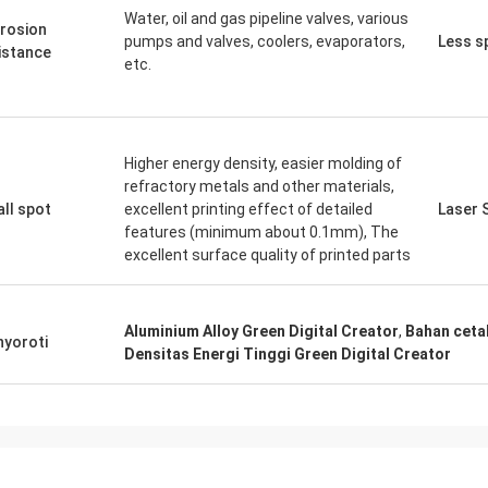
Water, oil and gas pipeline valves, various
rosion
pumps and valves, coolers, evaporators,
Less s
istance
etc.
Higher energy density, easier molding of
refractory metals and other materials,
ll spot
excellent printing effect of detailed
Laser 
features (minimum about 0.1mm), The
excellent surface quality of printed parts
Aluminium Alloy Green Digital Creator
,
Bahan ceta
yoroti
Densitas Energi Tinggi Green Digital Creator