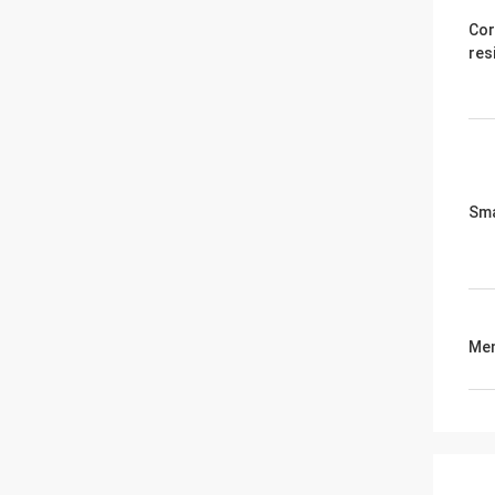
Cor
res
Sma
Men