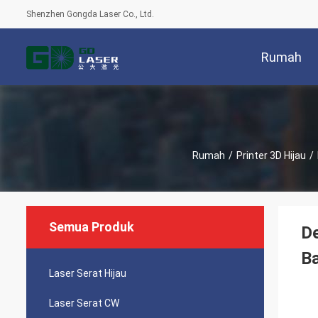
Shenzhen Gongda Laser Co., Ltd.
Rumah
Rumah
/
Printer 3D Hijau
/
Semua Produk
De
Ba
Laser Serat Hijau
Laser Serat CW