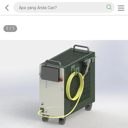
1
/
1