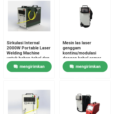
Pertunjukan VR
Tentang kami
Sirkulasi Internal
Mesin las laser
Tur Pabrik
2000W Portable Laser
genggam
Welding Machine
kontinu/modulasi
untuk bahan tebal dan
dengan kabel armor
Kontrol kualitas
tipis
5m M2 1.3 20um
mengirimkan
mengirimkan
permintaan
permintaan
Hubungi kami
Permintaan Penawaran
Laser Serat Hijau