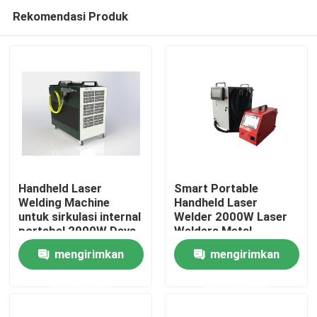
Rekomendasi Produk
Handheld Laser
Smart Portable
Welding Machine
Handheld Laser
untuk sirkulasi internal
Welder 2000W Laser
Rumah
portabel 2000W Daya
Welders Metal
Stainless Steel Laser
mengirimkan
mengirimkan
Mesin Pengelasan
Produk
permintaan
permintaan
Video