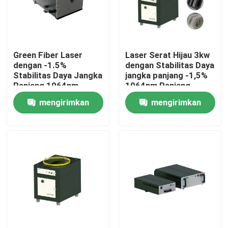
Pertunjukan VR
Green Fiber Laser
Laser Serat Hijau 3kw
Tentang kami
dengan -1.5%
dengan Stabilitas Daya
Stabilitas Daya Jangka
jangka panjang -1,5%
Panjang 1064nm
1064nm Panjang
Tur Pabrik
Panjang Gelombang
Gelombang untuk
mengirimkan
mengirimkan
untuk Pabrik
Pabrik Manufaktur
Manufaktur
permintaan
permintaan
Kontrol kualitas
Hubungi kami
Permintaan Penawaran
Laser Serat Hijau