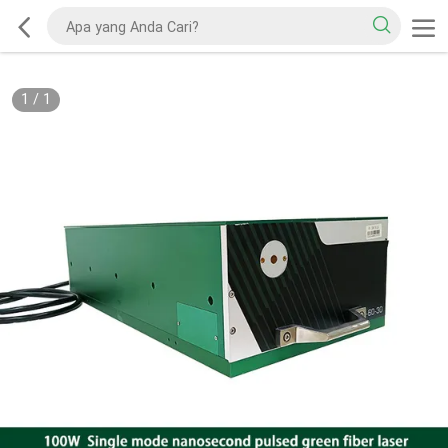
1
/
1