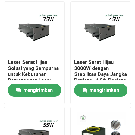
Laser Serat Hijau
Laser Serat Hijau
Solusi yang Sempurna
3000W dengan
untuk Kebutuhan
Stabilitas Daya Jangka
Pemotongan Laser
Panjang -1,5% Panjang
Bisnis Anda
Gelombang 1064nm
mengirimkan
mengirimkan
untuk Pabrik
Rumah
Manufaktur
permintaan
permintaan
Produk
Video