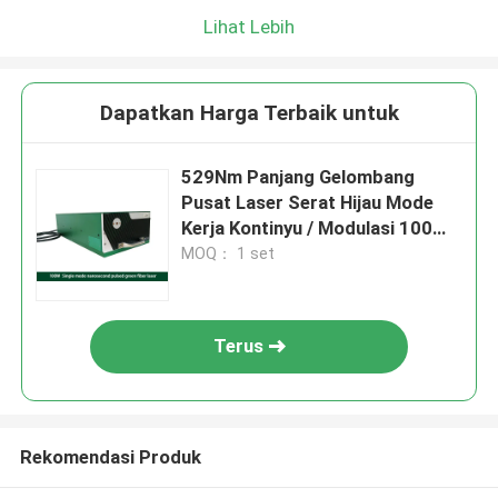
Lihat Lebih
Dapatkan Harga Terbaik untuk
529Nm Panjang Gelombang
Pusat Laser Serat Hijau Mode
Kerja Kontinyu / Modulasi 100
Set Pasokan Bulanan
MOQ： 1 set
Terus
Rekomendasi Produk