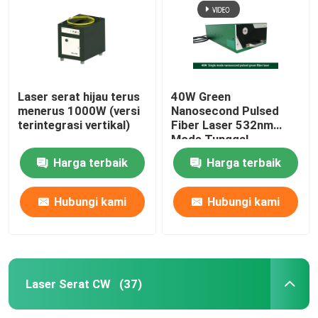
Laser serat hijau terus
40W Green
menerus 1000W (versi
Nanosecond Pulsed
terintegrasi vertikal)
Fiber Laser 532nm
Mode Tunggal
Harga terbaik
Harga terbaik
Hubungi kami
Hubungi kami
Rumah
Produk
Laser Serat CW
(37)
Video