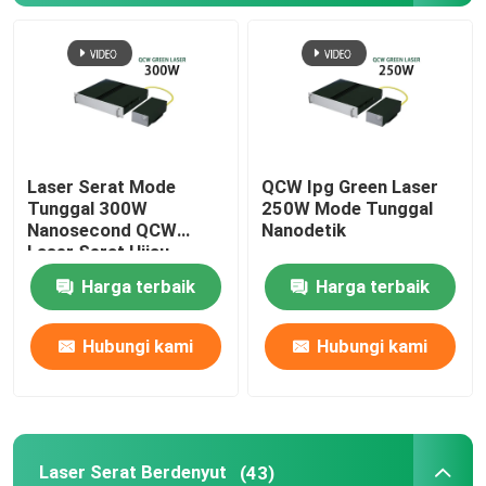
Laser Serat CW
Laser Serat QCW
Laser Serat Mode
QCW Ipg Green Laser
Laser Serat Berdenyut
Tunggal 300W
250W Mode Tunggal
Nanosecond QCW
Nanodetik
Laser Serat Hijau
Laser Serat MOPA
Harga terbaik
Harga terbaik
Laser Serat UV
Hubungi kami
Hubungi kami
Laser Serat Ultracepat
Penghilang Rintangan Laser
Laser Serat Berdenyut
(43)