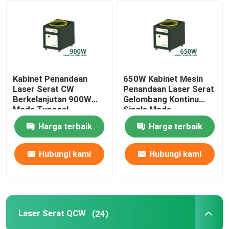
Pertunjukan VR
Tentang kami
Kabinet Penandaan
650W Kabinet Mesin
Laser Serat CW
Penandaan Laser Serat
Tur Pabrik
Berkelanjutan 900W
Gelombang Kontinu
Mode Tunggal
Single Mode
Harga terbaik
Harga terbaik
Kontrol kualitas
Hubungi kami
Hubungi kami
Hubungi kami
Permintaan Penawaran
Laser Serat QCW
(24)
Laser Serat Hijau