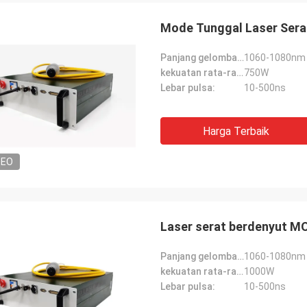
Mode Tunggal Laser Ser
Panjang gelombang pusat:
1060-1080nm
kekuatan rata-rata:
750W
Lebar pulsa:
10-500ns
Harga Terbaik
DEO
Laser serat berdenyut MO
Panjang gelombang pusat:
1060-1080nm
kekuatan rata-rata:
1000W
Lebar pulsa:
10-500ns