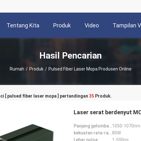
Tentang Kita
Produk
Video
Tampilan 
Hasil Pencarian
Rumah
/
Produk
/
Pulsed Fiber Laser Mopa Produsen Online
ci [ pulsed fiber laser mopa ] pertandingan
35
Produk.
Laser serat berdenyut M
Panjang gelombang pusat:
1050-1070nm
kekuatan rata-rata:
80W
Lebar pulsa:
1-500ns