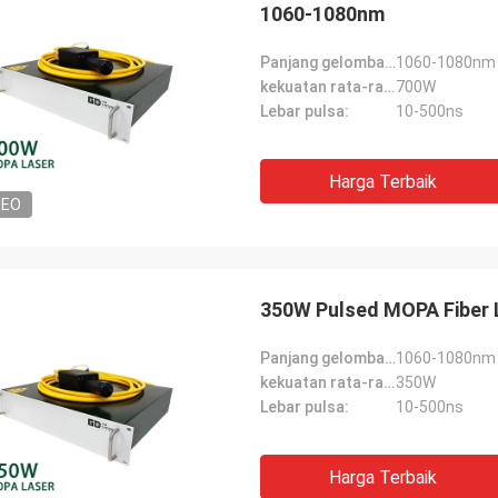
1060-1080nm
Panjang gelombang pusat:
1060-1080nm
kekuatan rata-rata:
700W
Lebar pulsa:
10-500ns
Harga Terbaik
DEO
350W Pulsed MOPA Fiber L
Panjang gelombang pusat:
1060-1080nm
kekuatan rata-rata:
350W
Lebar pulsa:
10-500ns
Harga Terbaik