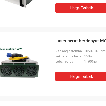
Harga Terbaik
Laser serat berdenyut M
Panjang gelombang pusat:
1050-1070nm
kekuatan rata-rata:
150w
Lebar pulsa:
1-500ns
Harga Terbaik