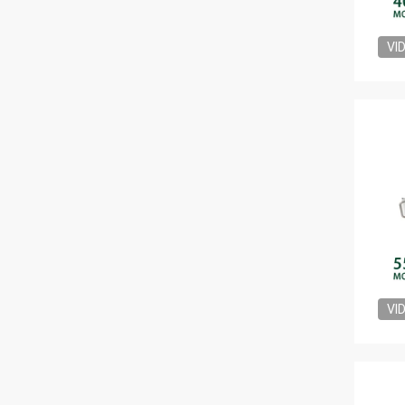
VI
VI