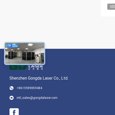
VI
Shenzhen Gongda Laser Co., Ltd.
+8615989859484
intl_sales@gongdalaser.com