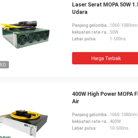
Laser Serat MOPA 50W 1.
Udara
Panjang gelombang pusat:
1060-1080nm
kekuatan rata-rata:
50W
Lebar pulsa:
1-500ns
Harga Terbaik
DEO
400W High Power MOPA Fib
Air
Panjang gelombang pusat:
1060-1080nm
kekuatan rata-rata:
400W
Lebar pulsa:
10-500ns