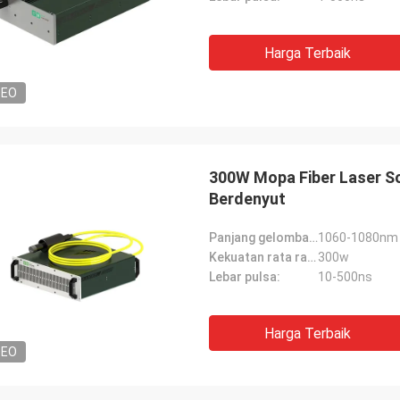
Harga Terbaik
DEO
300W Mopa Fiber Laser S
Berdenyut
Panjang gelombang pusat:
1060-1080nm
Kekuatan rata rata:
300w
Lebar pulsa:
10-500ns
Harga Terbaik
DEO