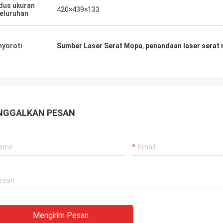
us ukuran
420×439×133
eluruhan
yoroti
Sumber Laser Serat Mopa
,
penandaan laser serat
NGGALKAN PESAN
Mengirim Pesan