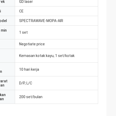
rek
GD laser
i
CE
odel
SPECTRAWAVE-MOPA-AIR
 min
1 set
Negotiate price
Kemasan kotak kayu, 1 set/kotak
10 hari kerja
an
yarat
D/P, L/C
ran
kan
200 set/bulan
an