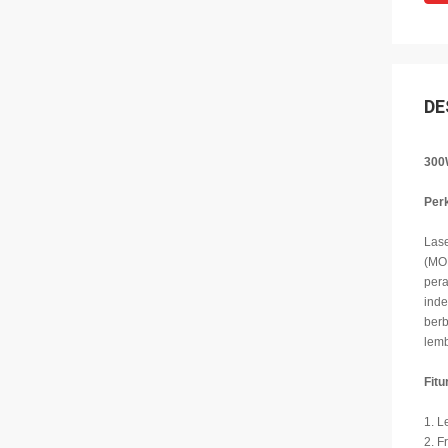
DE
300
Per
Lase
(MOP
pera
inde
ber
lemb
Fitu
1. L
2. F