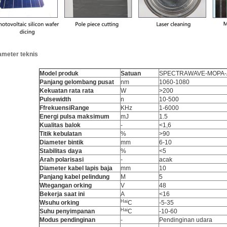
ameter teknis
Model produk
Satuan
SPECTRAWAVE-MOPA-A
Panjang gelombang pusat
nm
1060-1080
Kekuatan rata rata
W
>200
P
ulse
w
idth
n
10-500
F
frekuensi
R
ange
KHz
1-6000
Energi pulsa maksimum
mJ
1.5
Kualitas balok
-
<1,6
Titik kebulatan
%
>90
Diameter bintik
mm
6-10
Stabilitas daya
%
<5
Arah polarisasi
-
acak
Diameter kabel lapis baja
mm
10
Panjang kabel pelindung
M
5
W
tegangan orking
V
48
Bekerja saat ini
A
<16
Hai
W
suhu orking
C
-5-35
Hai
Suhu penyimpanan
C
-10-60
Modus pendinginan
-
Pendinginan udara