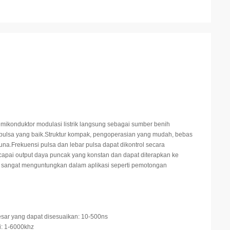
emikonduktor modulasi listrik langsung sebagai sumber benih
k pulsa yang baik.Struktur kompak, pengoperasian yang mudah, bebas
na.Frekuensi pulsa dan lebar pulsa dapat dikontrol secara
apai output daya puncak yang konstan dan dapat diterapkan ke
sangat menguntungkan dalam aplikasi seperti pemotongan
esar yang dapat disesuaikan: 10-500ns
i: 1-6000khz