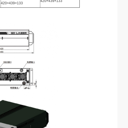
420×439×133
420×439×133