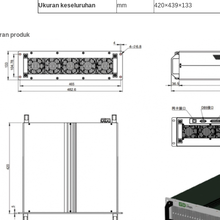
Ukuran keseluruhan
mm
420×439×133
ran produk