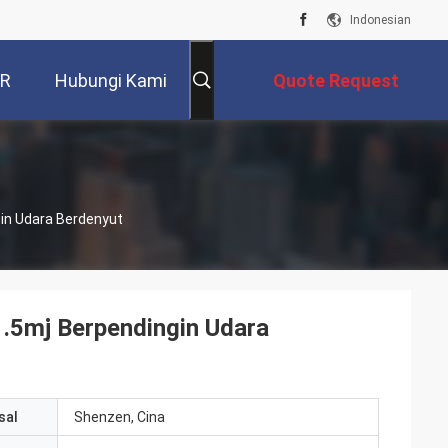
Indonesian
VR
Hubungi Kami
Quote Request
Suatu
in Udara Berdenyut
.5mj Berpendingin Udara
sal
Shenzen, Cina