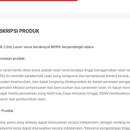
SKRIPSI PRODUK
W 1.5mj Laser serat berdenyut MOPA berpendingin udara
kenalan produk:
r serat merdu lebar pulsa adalah laser serat berdaya tinggi menggunakan laser s
A).Ini memiliki karakteristik laser yang sempurna dan kemampuan kontrol bentu
watan keseluruhan, dan dapat langsung diintegrasikan ke dalam peralatan penggu
penden.Melalui penyesuaian dan pencocokan dua parameter laser, ini dapat menc
bagai media penandaan yang lebih luas.Daya keluaran hingga 300W membuatnya 
aran dan pembersihan laser.
r Produk
ebar pulsa yang bekerja dapat disesuaikan secara independen, dengan rentang b
rekuensi kerja dapat disesuaikan secara independen, frekuensi pengulangan tingg