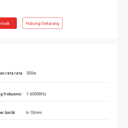
rbaik
Hubungi Sekarang
an rata rata
300w
g frekuensi
1-6000KHz
r bintik
6-10mm