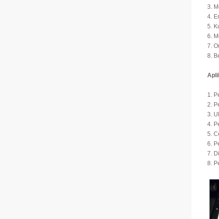
3. M
4. E
5. K
6. M
7. O
8. B
Apli
1. P
2. 
3. 
4. 
5. C
6. 
7. D
8. P