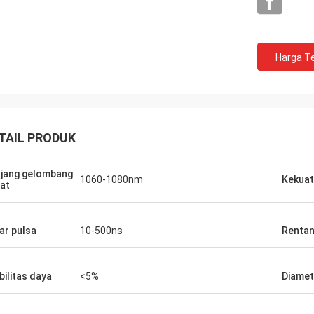
Harga Te
TAIL PRODUK
jang gelombang
1060-1080nm
Kekuat
at
ar pulsa
10-500ns
Rentan
bilitas daya
<5%
Diamete