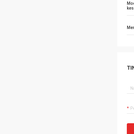
Mod
kes
Men
TI