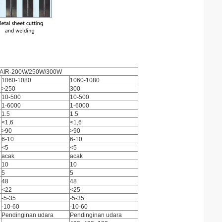
IR-200W/250W/300W
1060-1080
1060-1080
>250
300
10-500
10-500
1-6000
1-6000
1.5
1.5
<1,6
<1,6
>90
>90
6-10
6-10
<5
<5
acak
acak
10
10
5
5
48
48
<22
<25
-5-35
-5-35
-10-60
-10-60
Pendinginan udara
Pendinginan udara