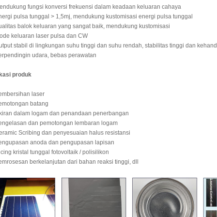
endukung fungsi konversi frekuensi dalam keadaan keluaran cahaya
nergi pulsa tunggal > 1,5mj, mendukung kustomisasi energi pulsa tunggal
ualitas balok keluaran yang sangat baik, mendukung kustomisasi
ode keluaran laser pulsa dan CW
utput stabil di lingkungan suhu tinggi dan suhu rendah, stabilitas tinggi dan kehan
erpendingin udara, bebas perawatan
kasi produk
embersihan laser
Pemotongan batang
Ukiran dalam logam dan penandaan penerbangan
Pengelasan dan pemotongan lembaran logam
eramic Scribing dan penyesuaian halus resistansi
Pengupasan anoda dan pengupasan lapisan
icing kristal tunggal fotovoltaik / polisilikon
emrosesan berkelanjutan dari bahan reaksi tinggi, dll