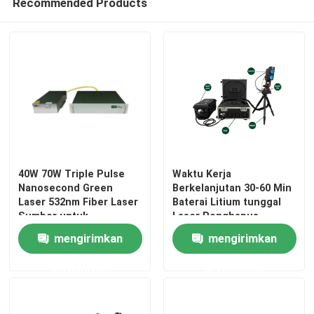
Recommended Products
40W 70W Triple Pulse
Waktu Kerja
Nanosecond Green
Berkelanjutan 30-60 Min
Laser 532nm Fiber Laser
Baterai Litium tunggal
Sumber untuk
Laser Penghapus
pemrosesan fotovoltaik
Hambatan dengan detik
mengirimkan
mengirimkan
sampai menit Waktu
Operasi
permintaan
permintaan