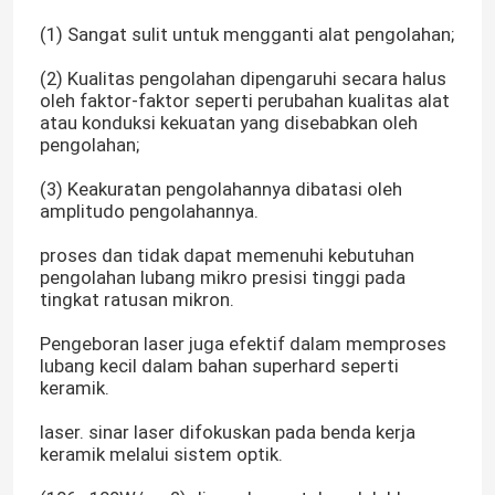
(1) Sangat sulit untuk mengganti alat pengolahan;
Laser Serat CW
(2) Kualitas pengolahan dipengaruhi secara halus
oleh faktor-faktor seperti perubahan kualitas alat
atau konduksi kekuatan yang disebabkan oleh
Laser Serat QCW
pengolahan;
(3) Keakuratan pengolahannya dibatasi oleh
Laser Serat Berdenyut
amplitudo pengolahannya.
proses dan tidak dapat memenuhi kebutuhan
Laser Serat MOPA
pengolahan lubang mikro presisi tinggi pada
tingkat ratusan mikron.
Laser Serat UV
Pengeboran laser juga efektif dalam memproses
lubang kecil dalam bahan superhard seperti
keramik.
Laser Serat Ultracepat
laser. sinar laser difokuskan pada benda kerja
keramik melalui sistem optik.
Penghilang Rintangan Laser