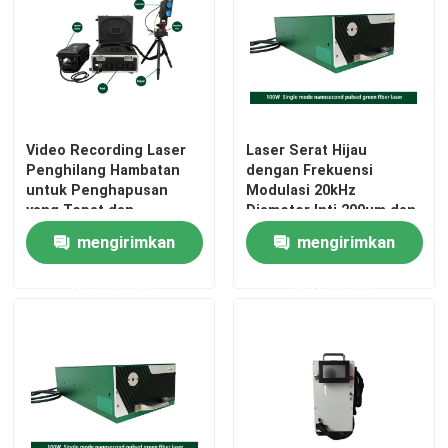
Video Recording Laser
Laser Serat Hijau
Penghilang Hambatan
dengan Frekuensi
untuk Penghapusan
Modulasi 20kHz
yang Tepat dan
Diameter Inti 200um dan
Terkontrol dari
Rasio Pemberantasan
mengirimkan
mengirimkan
Hambatan
Industri 15dB
permintaan
permintaan