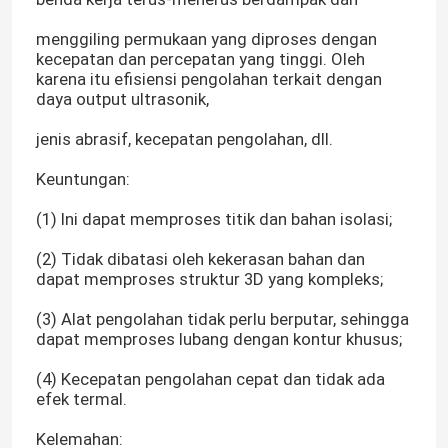
menggiling permukaan yang diproses dengan
Pertunjukan VR
kecepatan dan percepatan yang tinggi. Oleh
karena itu efisiensi pengolahan terkait dengan
daya output ultrasonik,
Tentang kami
jenis abrasif, kecepatan pengolahan, dll.
Keuntungan:
Tur Pabrik
(1) Ini dapat memproses titik dan bahan isolasi;
Kontrol kualitas
(2) Tidak dibatasi oleh kekerasan bahan dan
dapat memproses struktur 3D yang kompleks;
Hubungi kami
(3) Alat pengolahan tidak perlu berputar, sehingga
dapat memproses lubang dengan kontur khusus;
Permintaan Penawaran
(4) Kecepatan pengolahan cepat dan tidak ada
efek termal.
Laser Serat Hijau
Kelemahan: