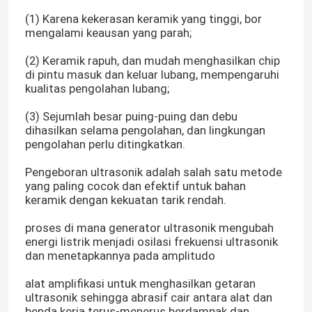
(1) Karena kekerasan keramik yang tinggi, bor
mengalami keausan yang parah;
(2) Keramik rapuh, dan mudah menghasilkan chip
di pintu masuk dan keluar lubang, mempengaruhi
kualitas pengolahan lubang;
(3) Sejumlah besar puing-puing dan debu
dihasilkan selama pengolahan, dan lingkungan
pengolahan perlu ditingkatkan.
Pengeboran ultrasonik adalah salah satu metode
yang paling cocok dan efektif untuk bahan
keramik dengan kekuatan tarik rendah.
Rumah
proses di mana generator ultrasonik mengubah
energi listrik menjadi osilasi frekuensi ultrasonik
dan menetapkannya pada amplitudo
Produk
alat amplifikasi untuk menghasilkan getaran
ultrasonik sehingga abrasif cair antara alat dan
Video
benda kerja terus-menerus berdampak dan