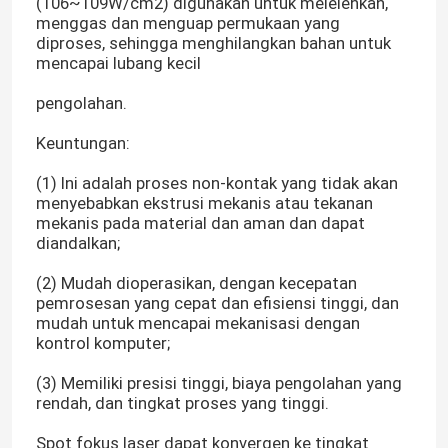
(106~109W/cm2) digunakan untuk melelehkan,
menggas dan menguap permukaan yang
diproses, sehingga menghilangkan bahan untuk
Printer 3D Hijau
mencapai lubang kecil
pengolahan.
Mesin Las Laser Genggam
Keuntungan:
Mesin Pemotong Laser
(1) Ini adalah proses non-kontak yang tidak akan
menyebabkan ekstrusi mekanis atau tekanan
mekanis pada material dan aman dan dapat
diandalkan;
(2) Mudah dioperasikan, dengan kecepatan
pemrosesan yang cepat dan efisiensi tinggi, dan
mudah untuk mencapai mekanisasi dengan
kontrol komputer;
(3) Memiliki presisi tinggi, biaya pengolahan yang
rendah, dan tingkat proses yang tinggi.
Spot fokus laser dapat konvergen ke tingkat