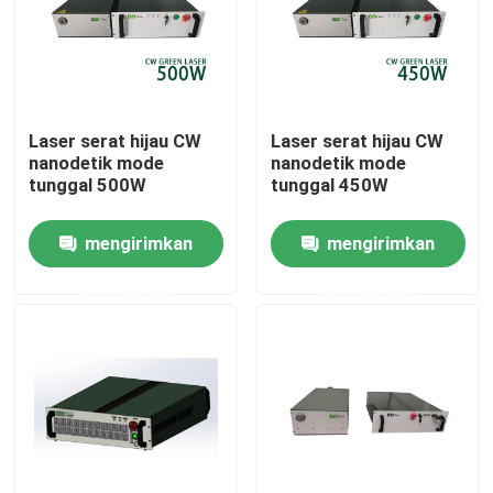
Pertunjukan VR
Tentang kami
Laser serat hijau CW
Laser serat hijau CW
nanodetik mode
nanodetik mode
tunggal 500W
tunggal 450W
Tur Pabrik
mengirimkan
mengirimkan
Kontrol kualitas
permintaan
permintaan
Hubungi kami
Permintaan Penawaran
Laser Serat Hijau