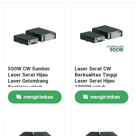
500W CW Sumber
Laser Serat CW
Laser Serat Hijau
Berkualitas Tinggi
Laser Gelombang
Laser Serat Hijau
Kontinyu untuk
1000W untuk
Laserselinding
Pemotongan Las
Rumah
mengirimkan
mengirimkan
Percetakan Tembaga
Logam
300W 700W 1000W
permintaan
permintaan
Produk
Video