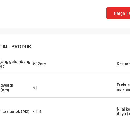
Harga Te
TAIL PRODUK
jang gelombang
532nm
Kekuat
at
Frekue
dwidth
<1
maks
(nm)
Nilai 
litas balok (M2)
<1.3
daya (