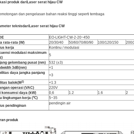
kasi produk dari
Laser serat hijau CW
emotongan dan pengelasan bahan reaksi tinggi seperti tembaga
ameter teknis
dari
Laser serat hijau CW
DE
EO-LIGHT-CW-2-20~450
a rata-rata (W)
20/30/40
50/60/70/80/90
100/120/150
200/
us kerja
Kontinu / modulasi
kuensi modulasi maksimum
5
z)
jang gelombang pusat (nm)
532 (±3)
dwidth 3dB(nm)
<1
bilitas daya jangka panjang
<3
2
)
litas balok
(
M
<1.3
angan operasi (VAC)
220V
ai konsumsi daya (kW)
0,6
1.2
1.6
2
u lingkungan kerja (℃)
5~35
pendingin air
us pendinginan
ran produk