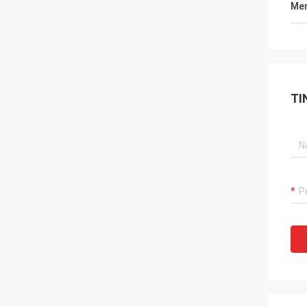
Men
TI