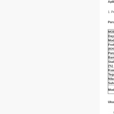
Apli
1. P
Par
MO
Day
Mod
Fre
(KH
Pan
Ban
Sta
(%)
Kua
Teg
Nil
Suh
Mod
Uku