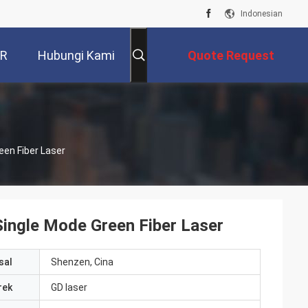
Indonesian
VR
Hubungi Kami
Quote Request
Suatu
en Fiber Laser
ngle Mode Green Fiber Laser
sal
Shenzen, Cina
rek
GD laser