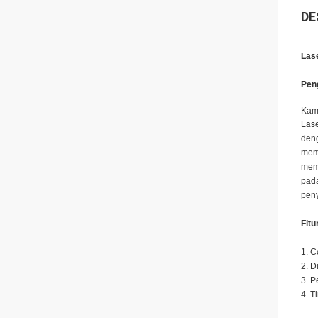
DE
Las
Pen
Kam
Lase
deng
memi
memb
pada
peny
Fitu
1. C
2. D
3. P
4. T