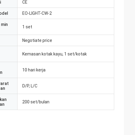
i
CE
odel
EO-LIGHT-CW-2
 min
1 set
Negotiate price
Kemasan kotak kayu, 1 set/kotak
10 hari kerja
an
yarat
D/P, L/C
ran
kan
200 set/bulan
an