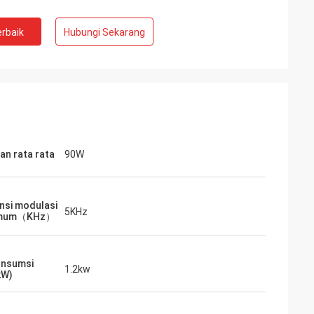
rbaik
Hubungi Sekarang
an rata rata
90W
nsi modulasi
5KHz
imum（KHz）
konsumsi
1.2kw
kW)