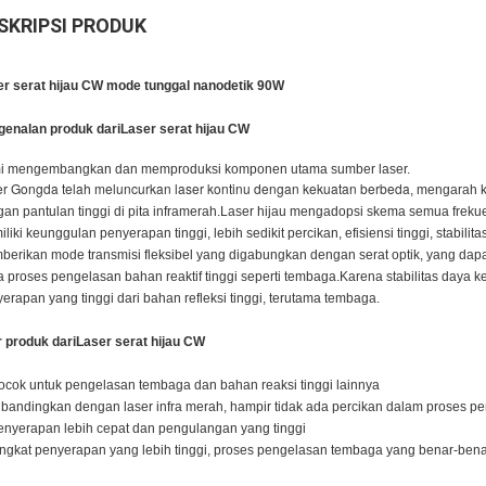
SKRIPSI PRODUK
er serat hijau CW mode tunggal nanodetik 90W
genalan produk dari
Laser serat hijau CW
i mengembangkan dan memproduksi komponen utama sumber laser.
r Gongda telah meluncurkan laser kontinu dengan kekuatan berbeda
, mengarah k
an pantulan tinggi di pita inframerah.Laser hijau mengadopsi skema semua frekue
liki keunggulan penyerapan tinggi, lebih sedikit percikan, efisiensi tinggi, stabilit
erikan mode transmisi fleksibel yang digabungkan dengan serat optik, yang dapa
 proses pengelasan bahan reaktif tinggi seperti tembaga.Karena stabilitas daya ke
erapan yang tinggi dari bahan refleksi tinggi, terutama tembaga.
r produk dari
Laser serat hijau CW
ocok untuk pengelasan tembaga dan bahan reaksi tinggi lainnya
ibandingkan dengan laser infra merah, hampir tidak ada percikan dalam proses p
enyerapan lebih cepat dan pengulangan yang tinggi
ingkat penyerapan yang lebih tinggi, proses pengelasan tembaga yang benar-benar