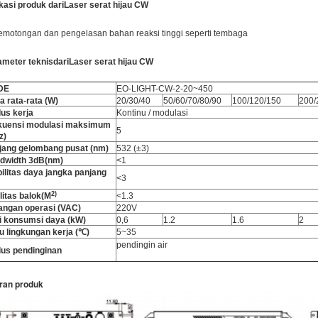
kasi produk dari
Laser serat hijau CW
emotongan dan pengelasan bahan reaksi tinggi seperti tembaga
ameter teknis
dari
Laser serat hijau CW
DE
EO-LIGHT-CW-2-20~450
a rata-rata (W)
20/30/40
50/60/70/80/90
100/120/150
200/
us kerja
Kontinu / modulasi
kuensi modulasi maksimum
5
z)
jang gelombang pusat (nm)
532 (±3)
dwidth 3dB(nm)
<1
bilitas daya jangka panjang
<3
2
)
litas balok
(
M
<1.3
angan operasi (VAC)
220V
ai konsumsi daya (kW)
0,6
1.2
1.6
2
u lingkungan kerja (℃)
5~35
pendingin air
us pendinginan
ran produk