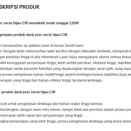
SKRIPSI PRODUK
er serat hijau CW nanodetik mode tunggal 120W
genalan produk dari
Laser serat hijau CW
 menawarkan uji aplikasi laser di kamar bersih kami.
r Gongda telah meluncurkan laser kontinu dengan kekuatan berbeda
, mengarah k
an pantulan tinggi di pita inframerah.Laser hijau mengadopsi skema semua frekue
liki keunggulan penyerapan tinggi, lebih sedikit percikan, efisiensi tinggi, stabilit
erikan mode transmisi fleksibel yang digabungkan dengan serat optik, yang dapa
 proses pengelasan bahan reaktif tinggi seperti tembaga.Karena stabilitas daya ke
erapan yang tinggi dari bahan refleksi tinggi, terutama tembaga.
r produk dari
Laser serat hijau CW
ocok untuk pengelasan tembaga dan bahan reaksi tinggi lainnya
ibandingkan dengan laser infra merah, hampir tidak ada percikan dalam proses p
enyerapan lebih cepat dan pengulangan yang tinggi
ingkat penyerapan yang lebih tinggi, proses pengelasan tembaga yang benar-benar