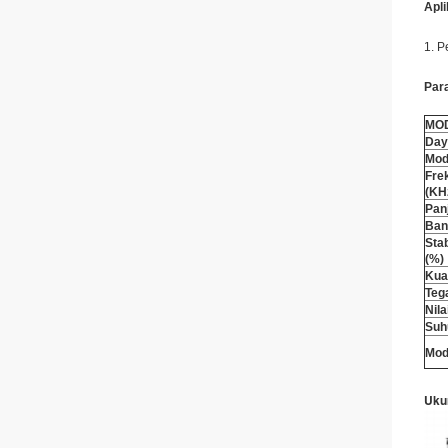
Apli
1. P
Par
MO
Day
Mod
Fre
(KH
Pan
Ban
Sta
(%)
Kua
Teg
Nil
Suh
Mod
Uku