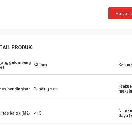
Harga Te
TAIL PRODUK
jang gelombang
532nm
Kekuat
at
Frekue
us pendinginan
Pendingin air
maks
Nilai 
litas balok (M2)
<1.3
daya (