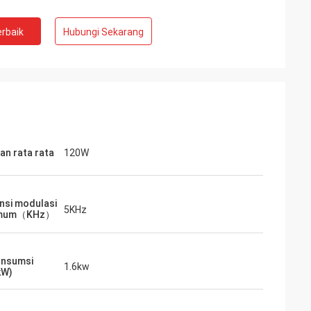
rbaik
Hubungi Sekarang
an rata rata
120W
nsi modulasi
5KHz
imum（KHz）
konsumsi
1.6kw
kW)