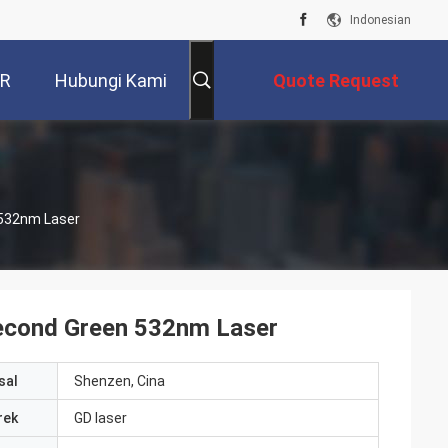
Indonesian
VR
Hubungi Kami
Quote Request
Suatu
 532nm Laser
econd Green 532nm Laser
sal
Shenzen, Cina
rek
GD laser