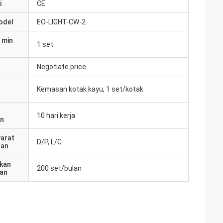
i
CE
odel
EO-LIGHT-CW-2
 min
1 set
Negotiate price
Kemasan kotak kayu, 1 set/kotak
10 hari kerja
an
yarat
D/P, L/C
ran
kan
200 set/bulan
an