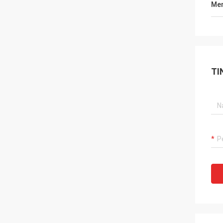
Men
TI