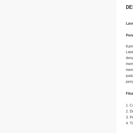
DE
Las
Pen
Kami
Lase
deng
memi
memb
pada
peny
Fitu
1. C
2. D
3. P
4. T