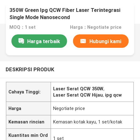
350W Green Ipg QCW Fiber Laser Terintegrasi
Single Mode Nanosecond
MOQ：1 set
Harga：Negotiate price
Harga terbaik
Hubungi kami
DESKRIPSI PRODUK
Laser Serat QCW 350W
,
Cahaya Tinggi:
Laser Serat QCW Hijau
,
ipg qcw
Harga
Negotiate price
Kemasan rincian
Kemasan kotak kayu, 1 set/kotak
Kuantitas min Ord
1 set