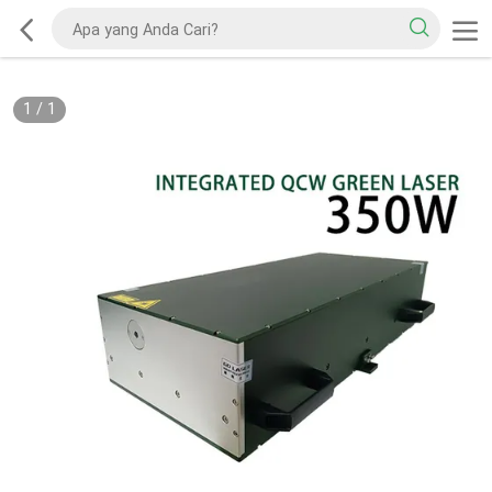
1
/
1