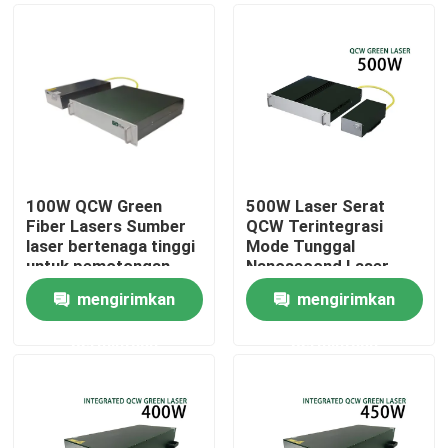
100W QCW Green
500W Laser Serat
Fiber Lasers Sumber
QCW Terintegrasi
laser bertenaga tinggi
Mode Tunggal
untuk pemotongan
Nanosecond Laser
Pengeboran
Serat Hijau
mengirimkan
mengirimkan
Pengelasan 200W
Rumah
300W 500W
permintaan
permintaan
Produk
Video