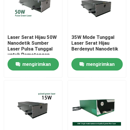
Pertunjukan VR
Tentang kami
Laser Serat Hijau 50W
35W Mode Tunggal
Nanodetik Sumber
Laser Serat Hijau
Laser Pulsa Tunggal
Berdenyut Nanodetik
Tur Pabrik
untuk Pemotongan
Penandaan
mengirimkan
mengirimkan
Mikrokemasan
Kontrol kualitas
permintaan
permintaan
Hubungi kami
Permintaan Penawaran
Laser Serat Hijau