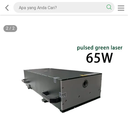
2
/
2