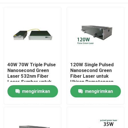
40W 70W Triple Pulse
120W Single Pulsed
Nanosecond Green
Nanosecond Green
Laser 532nm Fiber
Fiber Laser untuk
Laser Sumber untuk
Ukiran Pemotongan
pemrosesan
Penandaan
Rumah
mengirimkan
mengirimkan
fotovoltaik
permintaan
permintaan
Produk
Video