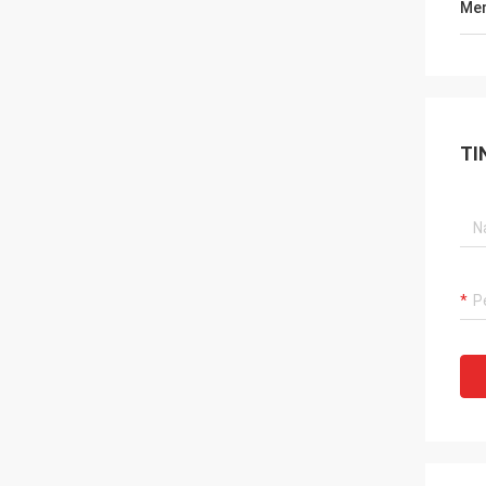
Men
TI