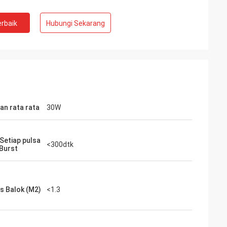
rbaik
Hubungi Sekarang
an rata rata
30W
 Setiap pulsa
<300dtk
Burst
as Balok (M2)
<1.3