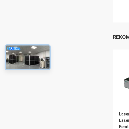
REKOM
Lase
Lase
Femt