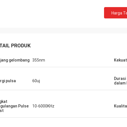
Harga Te
TAIL PRODUK
jang gelombang
355nm
Kekuat
Durasi
rgi pulsa
60uj
dalam 
gkat
gulangan Pulse
10-6000KHz
Kualit
st