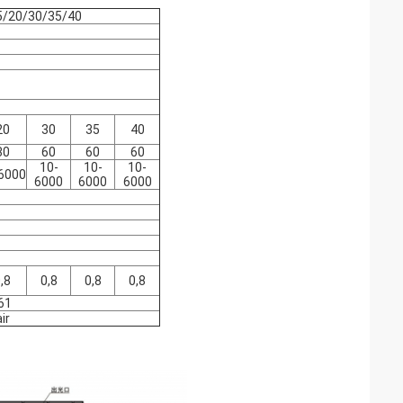
/20/30/35/40
20
30
35
40
30
60
60
60
10-
10-
10-
6000
6000
6000
6000
,8
0,8
0,8
0,8
61
ir