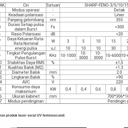
AK.
Ciri
Satuan
SHARP-FENO-3/5/10/15
1
Modus operasi
-
Detak
2
Keadaan polarisasi
-
Linier
3
Panjang gelombang
nm
355
Durasi Setiap pulsa
4
Fs
<300
dalam Burst
6
Rasio Polarisasi
dB
>20
Daya Keluaran Rata-
7
W
3
5
10
15
Rata Nominal
8
energi pulsa
uJ
10
10
10
30
Tingkat Pengulangan
10-
10-
9
KHz
10-1000
10-6000
10-
Pulse Burst
3000
3000
0
Stabilitas Daya RMS
%
±1,5
1
Kualitas Balok (M2)
<1.3
2
Diameter Balok
mm
2.0
3
Lingkaran Balok
%
>90
4
AVC
V
220
Konsumsi daya
5
KW
0,4
0,4
0,6
0,8
0
maksimum
6
Ukuran kabinet
mm
700*306*1
7
Modus pendinginan
Pendingin a
ran produk laser serat UV femtosecond: