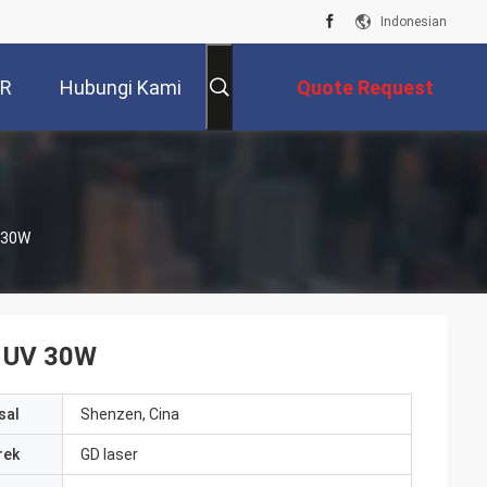
Indonesian
VR
Hubungi Kami
Quote Request
Suatu
 30W
t UV 30W
sal
Shenzen, Cina
rek
GD laser