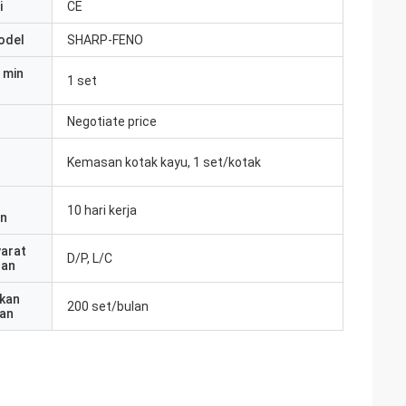
i
CE
odel
SHARP-FENO
 min
1 set
Negotiate price
Kemasan kotak kayu, 1 set/kotak
10 hari kerja
an
yarat
D/P, L/C
ran
kan
200 set/bulan
an