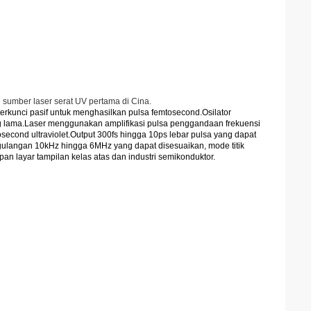
sumber laser serat UV pertama di Cina.
terkunci pasif untuk menghasilkan pulsa femtosecond.Osilator
ng lama.Laser menggunakan amplifikasi pulsa penggandaan frekuensi
second ultraviolet.Output 300fs hingga 10ps lebar pulsa yang dapat
gulangan 10kHz hingga 6MHz yang dapat disesuaikan, mode titik
 layar tampilan kelas atas dan industri semikonduktor.