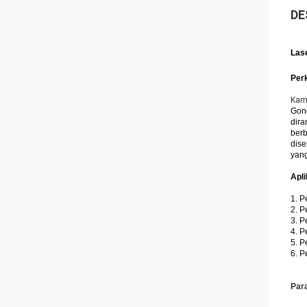
DE
Las
Per
Kami
Gong
dira
berb
dise
yang
Apli
1. 
2. 
3. 
4. 
5. 
6. P
Par