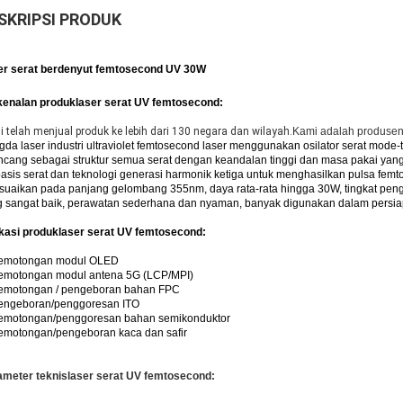
SKRIPSI PRODUK
er serat berdenyut femtosecond UV 30W
kenalan produk
laser serat UV femtosecond:
 telah menjual produk ke lebih dari 130 negara dan wilayah.
Kami adalah produsen 
da laser industri ultraviolet femtosecond laser menggunakan osilator serat mode-
ncang sebagai struktur semua serat dengan keandalan tinggi dan masa pakai ya
asis serat dan teknologi generasi harmonik ketiga untuk menghasilkan pulsa femto
suaikan pada panjang gelombang 355nm, daya rata-rata hingga 30W, tingkat pen
 sangat baik, perawatan sederhana dan nyaman, banyak digunakan dalam persiapan
kasi produk
laser serat UV femtosecond:
Pemotongan modul OLED
Pemotongan modul antena 5G (LCP/MPI)
Pemotongan / pengeboran bahan FPC
Pengeboran/penggoresan ITO
Pemotongan/penggoresan bahan semikonduktor
emotongan/pengeboran kaca dan safir
ameter teknis
laser serat UV femtosecond: