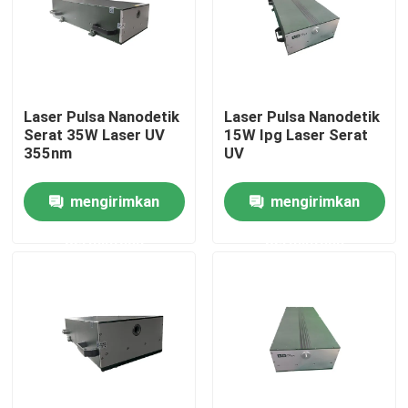
Pertunjukan VR
Tentang kami
Laser Pulsa Nanodetik
Laser Pulsa Nanodetik
Serat 35W Laser UV
15W Ipg Laser Serat
355nm
UV
Tur Pabrik
mengirimkan
mengirimkan
Kontrol kualitas
permintaan
permintaan
Hubungi kami
Permintaan Penawaran
Laser Serat Hijau