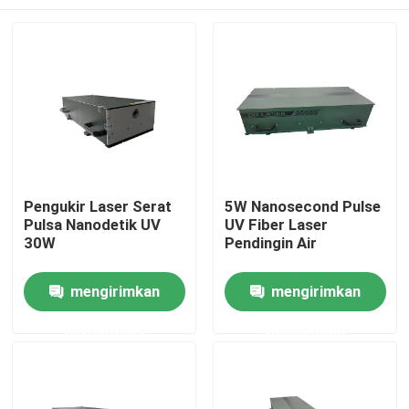
Pengukir Laser Serat
5W Nanosecond Pulse
Pulsa Nanodetik UV
UV Fiber Laser
30W
Pendingin Air
Rumah
mengirimkan
mengirimkan
permintaan
permintaan
Produk
Video