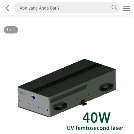
1
/
1