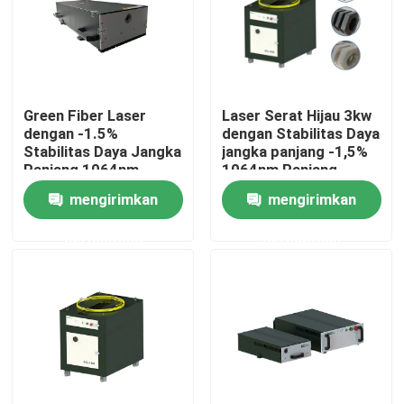
Pertunjukan VR
Tentang kami
Green Fiber Laser
Laser Serat Hijau 3kw
dengan -1.5%
dengan Stabilitas Daya
Stabilitas Daya Jangka
jangka panjang -1,5%
Tur Pabrik
Panjang 1064nm
1064nm Panjang
Panjang Gelombang
Gelombang untuk
mengirimkan
mengirimkan
untuk Pabrik
Pabrik Manufaktur
Kontrol kualitas
Manufaktur
permintaan
permintaan
Hubungi kami
Permintaan Penawaran
Laser Serat Hijau