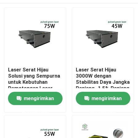
Laser Serat Hijau
Laser Serat Hijau
Solusi yang Sempurna
3000W dengan
untuk Kebutuhan
Stabilitas Daya Jangka
Pemotongan Laser
Panjang -1,5% Panjang
Bisnis Anda
Gelombang 1064nm
Rumah
mengirimkan
mengirimkan
untuk Pabrik
Manufaktur
permintaan
permintaan
Produk
Video