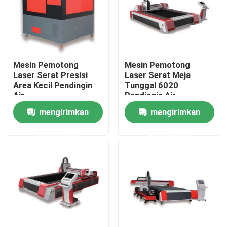
Pertunjukan VR
Tentang kami
Mesin Pemotong
Mesin Pemotong
Laser Serat Presisi
Laser Serat Meja
Area Kecil Pendingin
Tunggal 6020
Tur Pabrik
Air
Pendingin Air
mengirimkan
mengirimkan
Kontrol kualitas
permintaan
permintaan
Hubungi kami
Permintaan Penawaran
Laser Serat Hijau