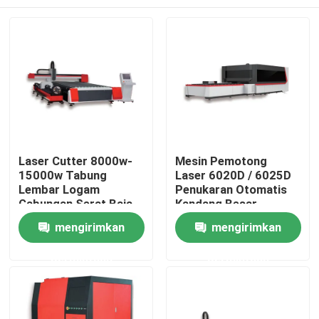
Laser Cutter 8000w-
Mesin Pemotong
15000w Tabung
Laser 6020D / 6025D
Lembar Logam
Penukaran Otomatis
Gabungan Serat Baja
Kandang Besar
Ringan Laser Mesin
Rumah
mengirimkan
mengirimkan
Pemotongan Alat
Pemotongan Presisi
permintaan
permintaan
Produk
Video