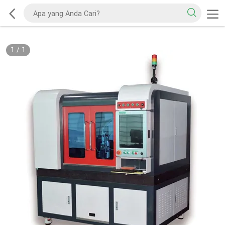
1
/
1