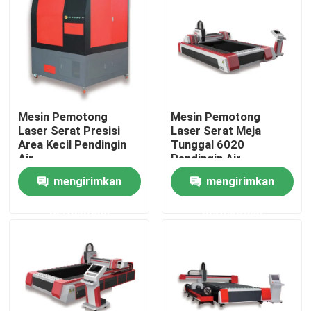
Pertunjukan VR
Tentang kami
Mesin Pemotong
Mesin Pemotong
Tur Pabrik
Laser Serat Presisi
Laser Serat Meja
Area Kecil Pendingin
Tunggal 6020
Air
Pendingin Air
Kontrol kualitas
mengirimkan
mengirimkan
permintaan
permintaan
Hubungi kami
Permintaan Penawaran
Laser Serat Hijau