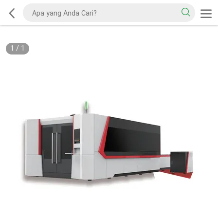
1
/
1