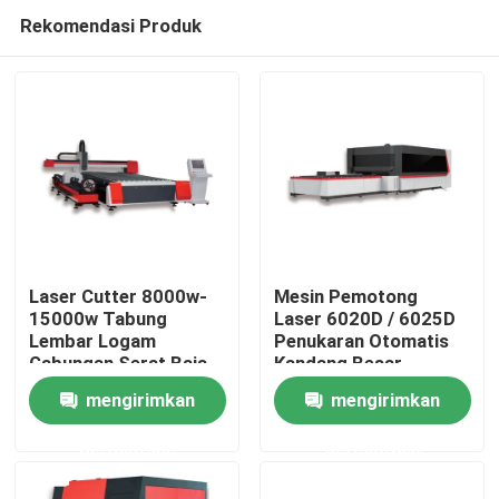
Rekomendasi Produk
Laser Cutter 8000w-
Mesin Pemotong
15000w Tabung
Laser 6020D / 6025D
Lembar Logam
Penukaran Otomatis
Rumah
Gabungan Serat Baja
Kandang Besar
Ringan Laser Mesin
mengirimkan
mengirimkan
Pemotongan Alat
Produk
Pemotongan Presisi
permintaan
permintaan
Video