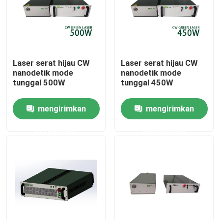
Pertunjukan VR
Tentang kami
Laser serat hijau CW
Laser serat hijau CW
nanodetik mode
nanodetik mode
tunggal 500W
tunggal 450W
Tur Pabrik
mengirimkan
mengirimkan
Kontrol kualitas
permintaan
permintaan
Hubungi kami
Permintaan Penawaran
Laser Serat Hijau