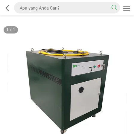
1
/
1