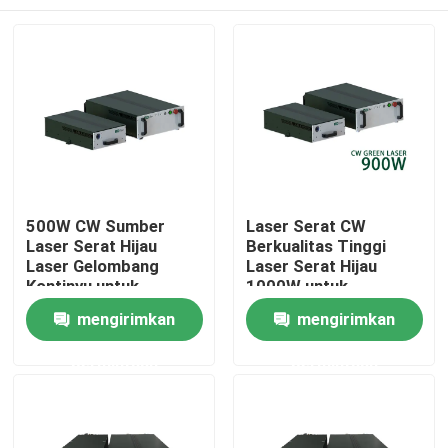
500W CW Sumber
Laser Serat CW
Laser Serat Hijau
Berkualitas Tinggi
Laser Gelombang
Laser Serat Hijau
Kontinyu untuk
1000W untuk
Laserselinding
Pemotongan Las
Rumah
mengirimkan
mengirimkan
Percetakan Tembaga
Logam
300W 700W 1000W
permintaan
permintaan
Produk
Video