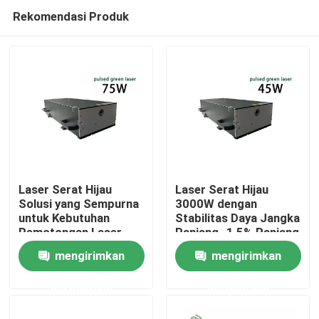
Rekomendasi Produk
Laser Serat Hijau
Laser Serat Hijau
Solusi yang Sempurna
3000W dengan
untuk Kebutuhan
Stabilitas Daya Jangka
Rumah
Pemotongan Laser
Panjang -1,5% Panjang
Bisnis Anda
Gelombang 1064nm
mengirimkan
mengirimkan
untuk Pabrik
Produk
Manufaktur
permintaan
permintaan
Video