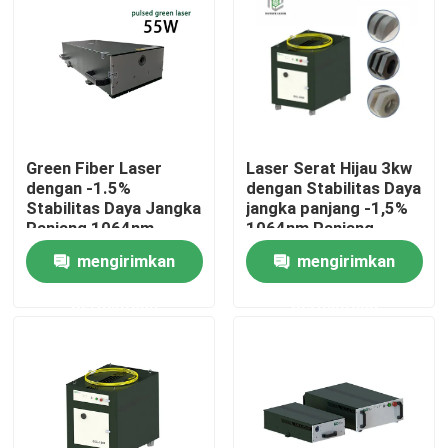
Pertunjukan VR
Tentang kami
Green Fiber Laser
Laser Serat Hijau 3kw
Tur Pabrik
dengan -1.5%
dengan Stabilitas Daya
Stabilitas Daya Jangka
jangka panjang -1,5%
Panjang 1064nm
1064nm Panjang
Kontrol kualitas
Panjang Gelombang
Gelombang untuk
mengirimkan
mengirimkan
untuk Pabrik
Pabrik Manufaktur
Manufaktur
permintaan
permintaan
Hubungi kami
Permintaan Penawaran
Laser Serat Hijau