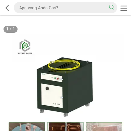
1
/
1