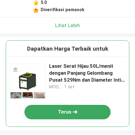
5.0
Diverifikasi pemasok
Lihat Lebih
Dapatkan Harga Terbaik untuk
Laser Serat Hijau 50L/menit
dengan Panjang Gelombang
Pusat 529Nm dan Diameter Inti
200um
MOQ： 1 set
Terus