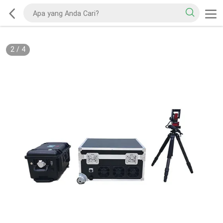
2
/
4