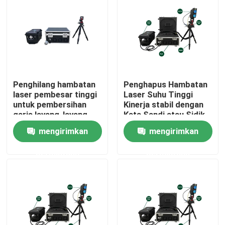
Pertunjukan VR
Tentang kami
Penghilang hambatan
Penghapus Hambatan
Tur Pabrik
laser pembesar tinggi
Laser Suhu Tinggi
untuk pembersihan
Kinerja stabil dengan
garis layang-layang
Kata Sandi atau Sidik
Kontrol kualitas
jari dan Kontrol
mengirimkan
mengirimkan
Keamanan Pengontrol
permintaan
permintaan
Hubungi kami
Permintaan Penawaran
Laser Serat Hijau