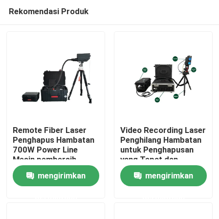
Rekomendasi Produk
Remote Fiber Laser
Video Recording Laser
Penghapus Hambatan
Penghilang Hambatan
700W Power Line
untuk Penghapusan
Rumah
Mesin pembersih
yang Tepat dan
Terkontrol dari
mengirimkan
mengirimkan
Hambatan
Produk
permintaan
permintaan
Video