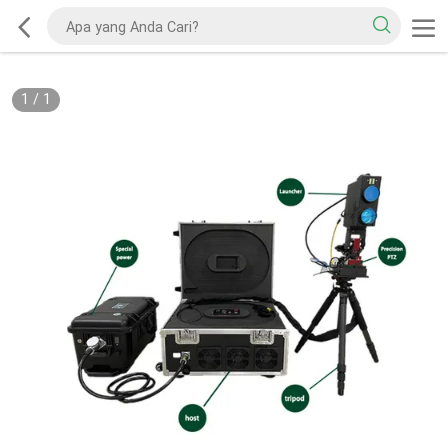
1
/
1