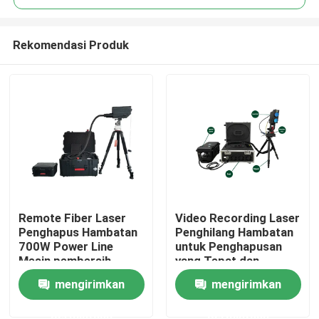
Rekomendasi Produk
Remote Fiber Laser
Video Recording Laser
Rumah
Penghapus Hambatan
Penghilang Hambatan
700W Power Line
untuk Penghapusan
Mesin pembersih
yang Tepat dan
Produk
Terkontrol dari
mengirimkan
mengirimkan
Hambatan
permintaan
permintaan
Video