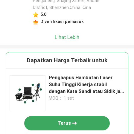
Pengcheng, Shajing Street, Baoan
District, Shenzhen,China ,Cina
5.0
Diverifikasi pemasok
Lihat Lebih
Dapatkan Harga Terbaik untuk
Penghapus Hambatan Laser
Suhu Tinggi Kinerja stabil
dengan Kata Sandi atau Sidik jari
dan Kontrol Keamanan
MOQ： 1 set
Pengontrol
Terus