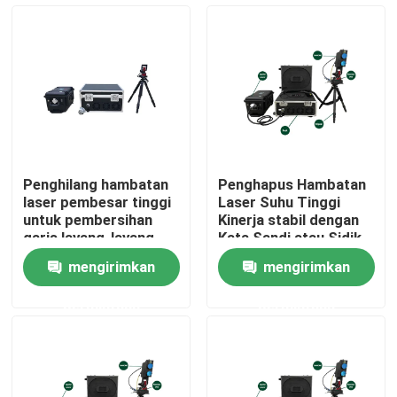
Pertunjukan VR
Tentang kami
Tur Pabrik
Penghilang hambatan
Penghapus Hambatan
laser pembesar tinggi
Laser Suhu Tinggi
Kontrol kualitas
untuk pembersihan
Kinerja stabil dengan
garis layang-layang
Kata Sandi atau Sidik
jari dan Kontrol
mengirimkan
mengirimkan
Keamanan Pengontrol
Hubungi kami
permintaan
permintaan
Permintaan Penawaran
Laser Serat Hijau