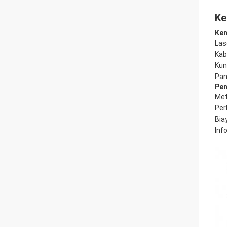
Ke
Kem
Las
Kabe
Kun
Pan
Pen
Met
Per
Bia
Inf