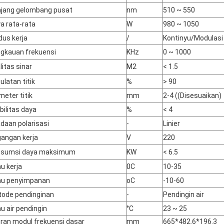
jang gelombang pusat
nm
510 ~ 550
a rata-rata
W
980 ~ 1050
us kerja
/
Kontinyu/Modulasi
gkauan frekuensi
KHz
0 ~ 1000
litas sinar
M2
< 1.5
ulatan titik
%
> 90
meter titik
mm
2-4 ((Disesuaikan)
bilitas daya
%
< 4
daan polarisasi
-
Linier
angan kerja
V
220
nsumsi daya maksimum
KW
< 6.5
u kerja
0C
10-35
hu penyimpanan
oC
-10-60
ode pendinginan
-
Pendingin air
u air pendingin
°C
23 ~ 25
ran modul frekuensi dasar
mm
665*482.6*196.3