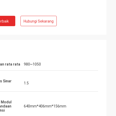
rbaik
Hubungi Sekarang
an rata rata
980~1050
s Sinar
1.5
 Modul
andaan
640mm*406mm*156mm
nsi