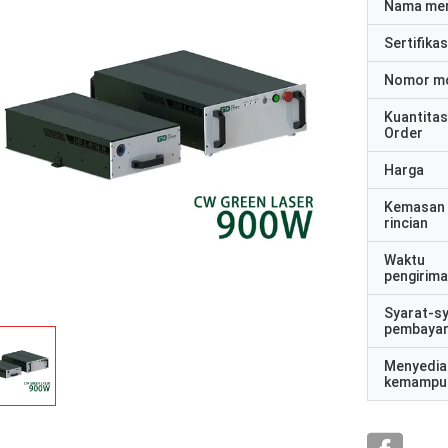
Nama me
Sertifikas
Nomor m
Kuantitas
Order
Harga
Kemasan
rincian
Waktu
pengirim
Syarat-s
pembaya
Menyedia
kemampu