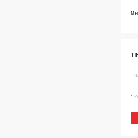
Men
TI