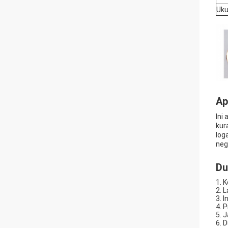
Uku
Ap
Ini
kur
log
neg
Du
1. 
2. 
3. 
4. 
5. 
6. 