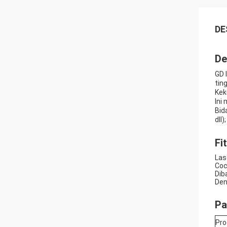
DE
De
GD 
tin
Kek
Ini 
Bid
dll
Fit
Las
Coc
Dib
Den
Pa
Pro