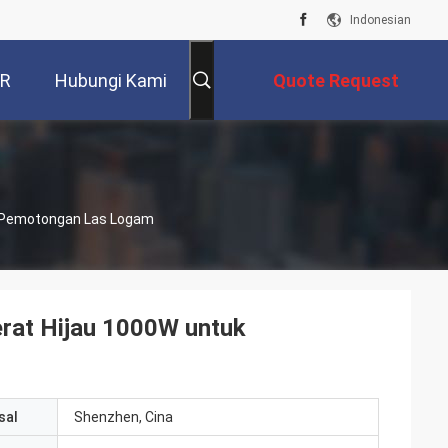
Indonesian
VR
Hubungi Kami
Quote Request
Suatu
uk Pemotongan Las Logam
erat Hijau 1000W untuk
sal
Shenzhen, Cina