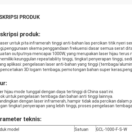
SKRIPSI PRODUK
skripsi produk:
laser untuk pita inframerah tinggi anti-bahan las percikan titik nyeri 
ggi,penggunaan skema penggandaan frekuensi dasar semua serat dit
uatan outputnya mencapai 1000W, yang merupakan laser hijau terus me
memiliki keunggulan repeatability tinggi, tingkat penyerapan tinggi, sedikit
ang aplikasi: pengelasan laser anti-bahan yang tinggi (tembaga/alumi
); pencetakan 3D logam tembaga; pemotongan bahan super keras;penge
ur:
er hijau mode tunggal dengan daya tertinggi di China saat ini.
ok untuk pengelasan tembaga dan bahan anti tinggi lainnya.
andingkan dengan laser inframerah, hampir tidak ada percikan dalam 
gan tingkat penyerapan yang lebih tinggi, proses pengelasan tembaga
rameter teknis:
duk
model
Satuan
GCL-1000-F-S-W