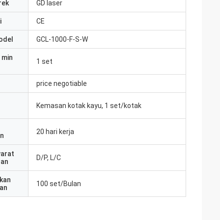
rek
GD laser
i
CE
odel
GCL-1000-F-S-W
 min
1 set
price negotiable
Kemasan kotak kayu, 1 set/kotak
20 hari kerja
an
yarat
D/P, L/C
ran
kan
100 set/Bulan
an