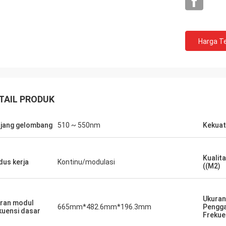
Harga Te
TAIL PRODUK
jang gelombang
510 ~ 550nm
Kekuat
Kualita
us kerja
Kontinu/modulasi
((M2)
Ukuran
ran modul
665mm*482.6mm*196.3mm
Pengg
kuensi dasar
Frekue