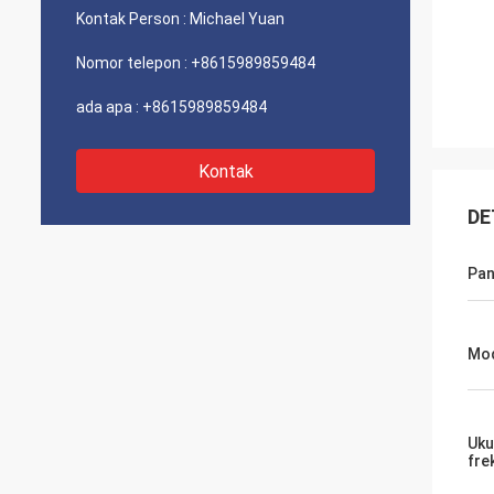
Kontak Person :
Michael Yuan
Nomor telepon :
+8615989859484
ada apa :
+8615989859484
Kontak
DE
Pan
Mod
Uku
fre