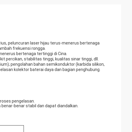
serius, peluncuran laser hijau terus-menerus bertenaga
ambah frekuensi rongga.
nerus bertenaga tertinggi di Cina.
 percikan, stabilitas tinggi, kualitas sinar tinggi, dll.
nium); pengolahan bahan semikonduktor (karbida silikon,
lasan kolektor baterai daya dan bagian penghubung.
proses pengelasan.
 benar-benar stabil dan dapat diandalkan.