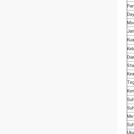
Pan
Day
Mod
Jan
Kua
Keb
Dia
Sta
Kea
Teg
Ko
Suh
Su
Met
Suh
Uku