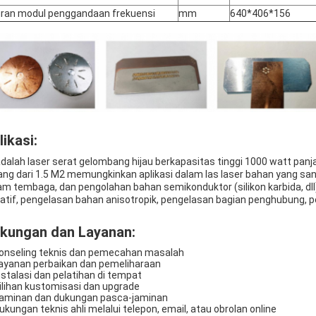
ran modul penggandaan frekuensi
mm
640*406*156
likasi:
 adalah laser serat gelombang hijau berkapasitas tinggi 1000 watt pan
ang dari 1.5 M2 memungkinkan aplikasi dalam las laser bahan yang sa
am tembaga, dan pengolahan bahan semikonduktor (silikon karbida, dll)
atif, pengelasan bahan anisotropik, pengelasan bagian penghubung, p
kungan dan Layanan:
Konseling teknis dan pemecahan masalah
Layanan perbaikan dan pemeliharaan
Instalasi dan pelatihan di tempat
Pilihan kustomisasi dan upgrade
Jaminan dan dukungan pasca-jaminan
Dukungan teknis ahli melalui telepon, email, atau obrolan online