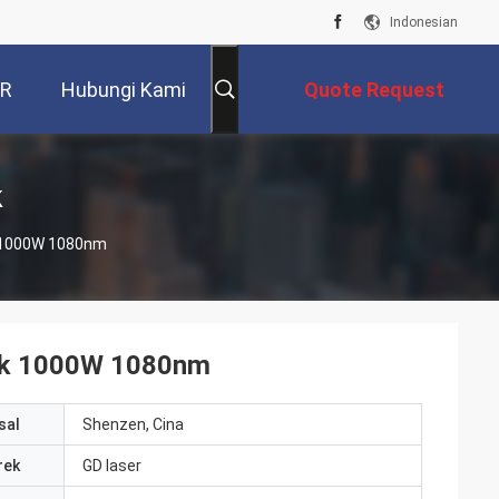
Indonesian
VR
Hubungi Kami
Quote Request
Suatu
k
ik 1000W 1080nm
trik 1000W 1080nm
sal
Shenzen, Cina
rek
GD laser