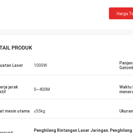
Harga Te
TAIL PRODUK
Panjan
uatan Laser
1000W
Gelomb
erja jarak
Waktu 
0~400M
ktif
mener
at mesin utama
≤55kg
Ukuran
Penghilang Rintangan Laser Jaringan
,
Penghilang
yoroti