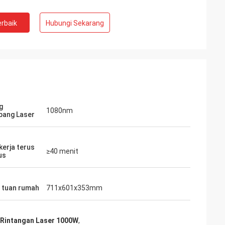
rbaik
Hubungi Sekarang
g
1080nm
ang Laser
kerja terus
≥40 menit
us
 tuan rumah
711x601x353mm
 Rintangan Laser 1000W
,