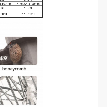
0x190mm
420x320x190mm
19kg
≤ 19kg
 menit
≥ 40 menit