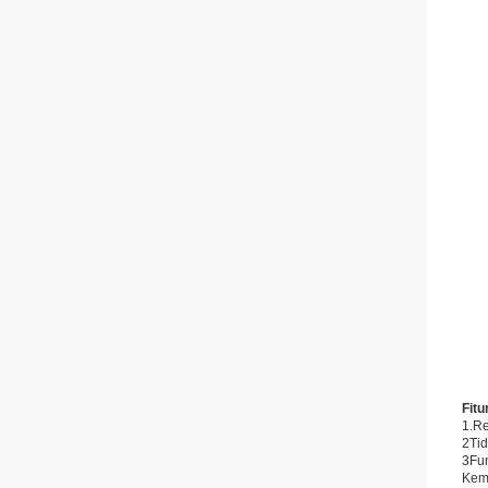
Fitu
1.Re
2Tid
3Fun
Kemb