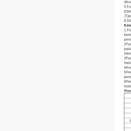
4Kon
5.Fu
6Sel
7Ope
8.Di
Kin
1.Fu
berb
pers
2Fun
pada
mema
3Fun
mela
4Kon
5Per
pen
6Per
mobi
Pr
o