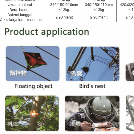
Ukuran baterai
340*150*210mm
340*150*210mm
420x32
Berat baterai
≤13kg
≤13kg
≤ 
Baterai tunggal
≥ 90 menit
≥ 90 menit
≥ 40
aktu kerja terus menerus