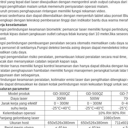
trol yang tepat dari laser diwujudkan dengan mengontrol arah output cahaya dari l
ngsi penglihatan malam untuk memenuhi persyaratan operasi malam.
uruh proses penghapusan rintangan memiliki fungsi rekaman video.
rasi sederhana dan dapat dikendalikan dengan menyentuh tablet atau ponsel Blu
lengkapi dengan teleskop pembesaran tinggi dan indikator bantu dua warna merah/
erja keselamatan
ngsi perlindungan keamanan biometrik: pemancar laser memiliki fungsi perlindun
entuk kipas dalam jangkauan outlet cahaya tidak kurang dari 10 meterJika seseoran
onil.
gsi perlindungan pembuangan peralatan secara otomatis mematikan catu daya sa
 personel di sekitarnya.Fungsi deteksi benda asing depan dapat mendeteksi intru
tikan catu daya.
gsi pengendalian risiko peralatan, pemantauan lokasi peralatan secara real-time, o
cak dan menanyakan catatan sejarah kapan saja.
troler harus memiliki fungsi kontrol keamanan dan hanya dapat dibuka dengan kata 
alatan penghapusan hambatan memiliki fungsi manajemen perangkat lunak latar b
ggunaan dan sebagainya.
lindungan keamanan peralatan, kolimator emisi laser dan penglihatan dilengkap
le dapat dimasukkan ke dalam kotak perlindungan resin kekuatan tinggi untuk secar
saluran
parameter
Model produk
GD-300QZ
GD-500QZ
GD-
Daya laser
300W
500W
7
Jarak kerja yang efektif
0 ~ 300M
0 ~ 300M
0~
suhu kerja
-25°C+40°C
-25°C+40°C
-25°
Kelembaban operasi
10% RH 90% RH
Panjang gelombang laser
1080±5nm
Ukuran host
650x526x380mm
650x526x380mm
711x60
Berat mesin utama
≤ 40 kg
≤ 40 kg
≤ 