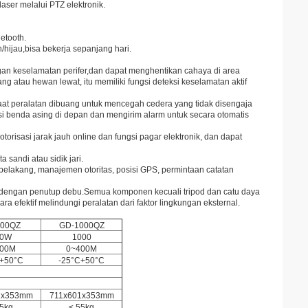
aser melalui PTZ elektronik.
etooth.
hijau,bisa bekerja sepanjang hari.
gan keselamatan perifer,dan dapat menghentikan cahaya di area
g atau hewan lewat, itu memiliki fungsi deteksi keselamatan aktif
at peralatan dibuang untuk mencegah cedera yang tidak disengaja
si benda asing di depan dan mengirim alarm untuk secara otomatis
torisasi jarak jauh online dan fungsi pagar elektronik, dan dapat
sandi atau sidik jari.
elakang, manajemen otoritas, posisi GPS, permintaan catatan
i dengan penutup debu.Semua komponen kecuali tripod dan catu daya
a efektif melindungi peralatan dari faktor lingkungan eksternal.
700QZ
GD-1000QZ
00W
1000
400M
0~400M
C+50°C
-25°C+50°C
1x353mm
711x601x353mm
55kg
≤ 55kg