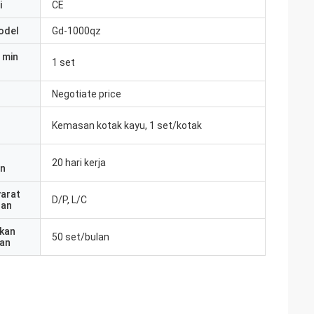
i
CE
odel
Gd-1000qz
 min
1 set
Negotiate price
Kemasan kotak kayu, 1 set/kotak
20 hari kerja
an
yarat
D/P, L/C
ran
kan
50 set/bulan
an