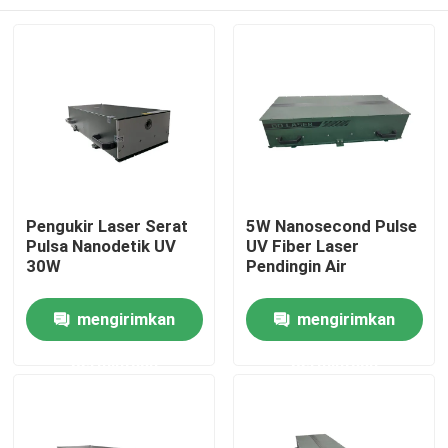
Pengukir Laser Serat
5W Nanosecond Pulse
Pulsa Nanodetik UV
UV Fiber Laser
30W
Pendingin Air
Rumah
mengirimkan
mengirimkan
permintaan
permintaan
Produk
Video