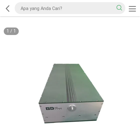
1
/
1