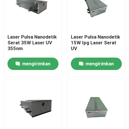
Pertunjukan VR
Tentang kami
Laser Pulsa Nanodetik
Laser Pulsa Nanodetik
Serat 35W Laser UV
15W Ipg Laser Serat
355nm
UV
Tur Pabrik
mengirimkan
mengirimkan
Kontrol kualitas
permintaan
permintaan
Hubungi kami
Permintaan Penawaran
Laser Serat Hijau