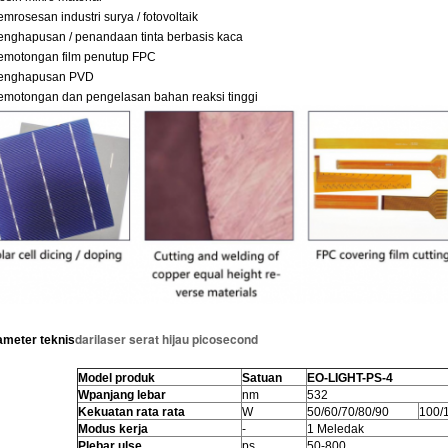
emrosesan industri surya / fotovoltaik
enghapusan / penandaan tinta berbasis kaca
emotongan film penutup FPC
Penghapusan PVD
emotongan dan pengelasan bahan reaksi tinggi
dari
laser serat hijau picosecond
ameter teknis
Model produk
Satuan
EO-LIGHT-PS-4
W
panjang lebar
nm
532
Kekuatan rata rata
W
50/60/70/80/90
100/
Modus kerja
-
1 Meledak
P
lebar ulse
ps
50-800