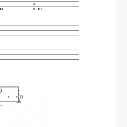
20
00
10-100