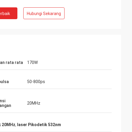
rbaik
Hubungi Sekarang
an rata rata
170W
pulsa
50-800ps
nsi
20MHz
angan
ik 20MHz
,
laser Pikodetik 532nm