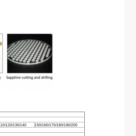
110/120/130/140
150/160/170/180/190/200