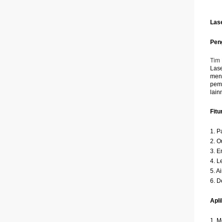
Las
Pen
Tim 
Lase
mend
pemr
lain
Fitu
1. 
2. O
3. E
4. L
5. A
6. D
Apli
1. M