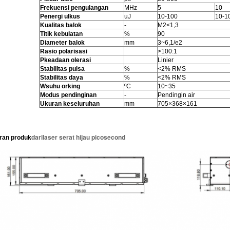
Frekuensi pengulangan
MHz
5
10
P
energi ulkus
uJ
10-100
10-1
Kualitas balok
-
M2<1,3
Titik kebulatan
%
90
Diameter balok
mm
3~6,1/e2
Rasio polarisasi
>100:1
P
keadaan olerasi
Linier
Stabilitas pulsa
%
<2% RMS
Stabilitas daya
%
<2% RMS
W
suhu orking
ºC
10~35
Modus pendinginan
-
Pendingin air
Ukuran keseluruhan
mm
705×368×161
dari
laser serat hijau picosecond
ran produk