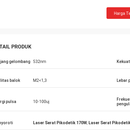
Harga Te
TAIL PRODUK
jang gelombang
532nm
Kekuat
litas balok
M2<1,3
Lebar 
Frekue
rgi pulsa
10-100uj
pengul
yoroti
Laser Serat Pikodetik 170W
,
Laser Serat Pikodet