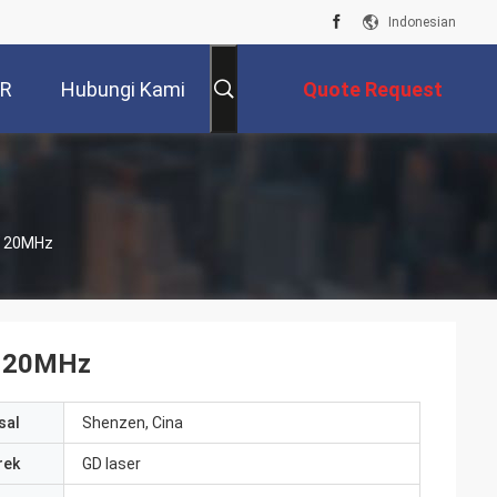
Indonesian
VR
Hubungi Kami
Quote Request
Suatu
W 20MHz
W 20MHz
sal
Shenzen, Cina
rek
GD laser