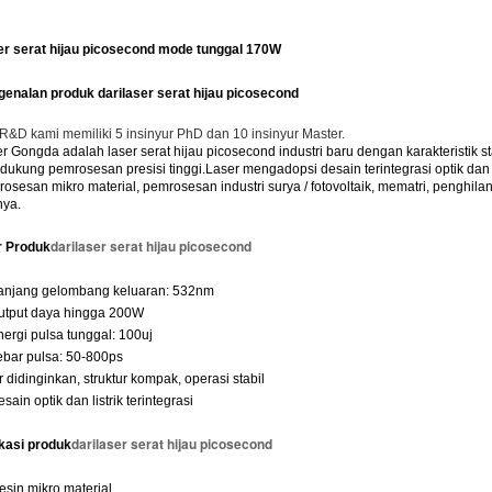
er serat hijau picosecond mode tunggal 170W
genalan produk dari
laser serat hijau picosecond
R&D kami memiliki 5 insinyur PhD dan 10 insinyur Master.
r Gongda adalah laser serat hijau picosecond industri baru dengan karakteristik
ukung pemrosesan presisi tinggi.Laser mengadopsi desain terintegrasi optik dan 
osesan mikro material, pemrosesan industri surya / fotovoltaik, mematri, penghi
nya.
dari
laser serat hijau picosecond
r Produk
Panjang gelombang keluaran: 532nm
utput daya hingga 200W
nergi pulsa tunggal: 100uj
ebar pulsa: 50-800ps
ir didinginkan, struktur kompak, operasi stabil
esain optik dan listrik terintegrasi
dari
laser serat hijau picosecond
kasi produk
esin mikro material