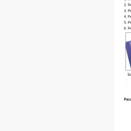
2. P
3. P
4. P
5. 
6. P
Par