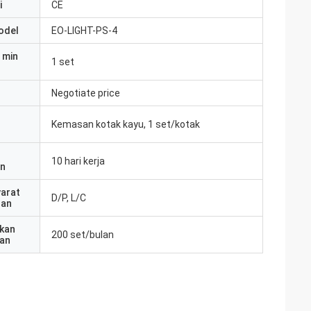
i
CE
odel
EO-LIGHT-PS-4
 min
1 set
Negotiate price
Kemasan kotak kayu, 1 set/kotak
10 hari kerja
an
yarat
D/P, L/C
ran
kan
200 set/bulan
an