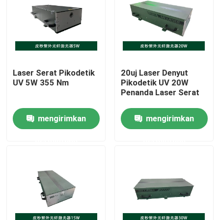
Pertunjukan VR
Tentang kami
Laser Serat Pikodetik
20uj Laser Denyut
UV 5W 355 Nm
Pikodetik UV 20W
Tur Pabrik
Penanda Laser Serat
mengirimkan
mengirimkan
Kontrol kualitas
permintaan
permintaan
Hubungi kami
Permintaan Penawaran
Laser Serat Hijau