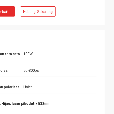
rbaik
Hubungi Sekarang
an rata rata
190W
pulsa
50-800ps
n polarisasi
Linier
 Hijau
,
laser pikodetik 532nm