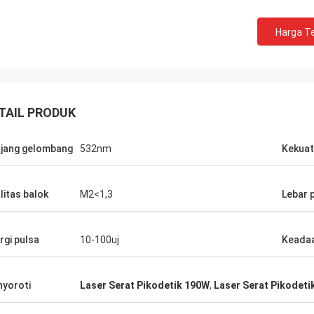
Harga Te
TAIL PRODUK
jang gelombang
532nm
Kekuat
litas balok
M2<1,3
Lebar 
rgi pulsa
10-100uj
Keadaa
yoroti
Laser Serat Pikodetik 190W
,
Laser Serat Pikodetik