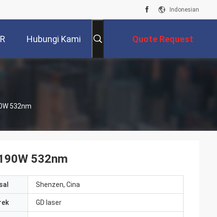
Indonesian
VR
Hubungi Kami
Quote Request
Suatu
190W 532nm
l 190W 532nm
sal
Shenzen, Cina
rek
GD laser