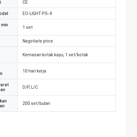
i
CE
odel
EO-LIGHT-PS-4
 min
1 set
Negotiate price
Kemasan kotak kayu, 1 set/kotak
10 hari kerja
an
yarat
D/P, L/C
ran
kan
200 set/bulan
an