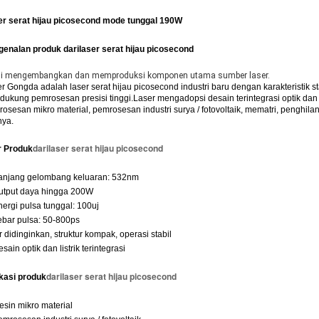
er serat hijau picosecond mode tunggal 190W
genalan produk dari
laser serat hijau picosecond
i mengembangkan dan memproduksi komponen utama sumber laser.
r Gongda adalah laser serat hijau picosecond industri baru dengan karakteristik
ukung pemrosesan presisi tinggi.Laser mengadopsi desain terintegrasi optik dan 
osesan mikro material, pemrosesan industri surya / fotovoltaik, mematri, penghi
nya.
dari
laser serat hijau picosecond
r Produk
Panjang gelombang keluaran: 532nm
utput daya hingga 200W
nergi pulsa tunggal: 100uj
ebar pulsa: 50-800ps
ir didinginkan, struktur kompak, operasi stabil
esain optik dan listrik terintegrasi
dari
laser serat hijau picosecond
kasi produk
esin mikro material