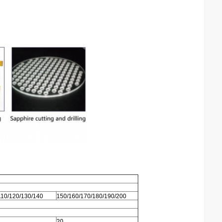
110/120/130/140
150/160/170/180/190/200
20