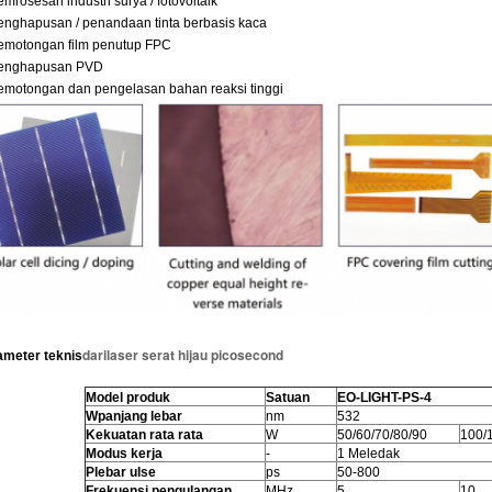
emrosesan industri surya / fotovoltaik
enghapusan / penandaan tinta berbasis kaca
emotongan film penutup FPC
Penghapusan PVD
emotongan dan pengelasan bahan reaksi tinggi
dari
laser serat hijau picosecond
ameter teknis
Model produk
Satuan
EO-LIGHT-PS-4
W
panjang lebar
nm
532
Kekuatan rata rata
W
50/60/70/80/90
100/
Modus kerja
-
1 Meledak
P
lebar ulse
ps
50-800
Frekuensi pengulangan
MHz
5
10