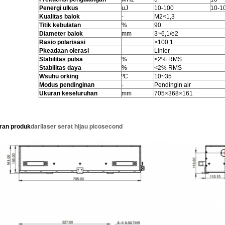
P
energi ulkus
uJ
10-100
10-1
Kualitas balok
-
M2<1,3
Titik kebulatan
%
90
Diameter balok
mm
3~6,1/e2
Rasio polarisasi
>100:1
P
keadaan olerasi
Linier
Stabilitas pulsa
%
<2% RMS
Stabilitas daya
%
<2% RMS
W
suhu orking
ºC
10~35
Modus pendinginan
-
Pendingin air
Ukuran keseluruhan
mm
705×368×161
dari
laser serat hijau picosecond
ran produk