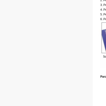
2. P
3. P
4. P
5. 
6. P
Par