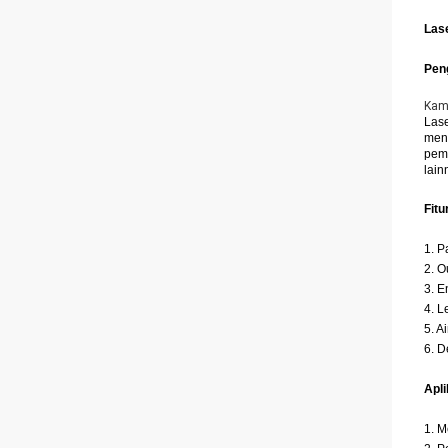
Las
Pen
Kam
Lase
mend
pemr
lain
Fitu
1. 
2. O
3. E
4. L
5. A
6. D
Apli
1. M