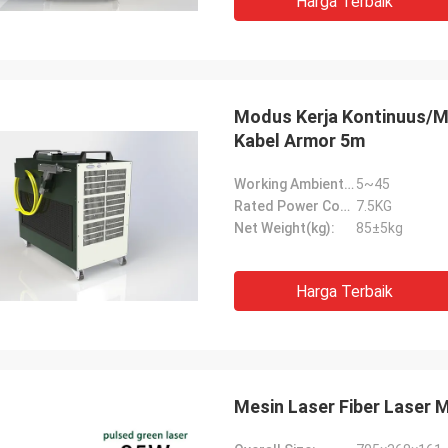
Harga Terbaik
Modus Kerja Kontinuus/M
Kabel Armor 5m
Working Ambient Temperature(℃):
5~45
Rated Power Consumptlon(kW):
7.5KG
Net Weight(kg):
85±5kg
Harga Terbaik
Mesin Laser Fiber Laser 