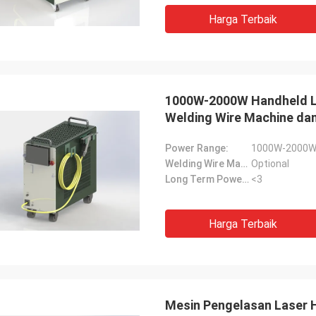
Harga Terbaik
1000W-2000W Handheld L
Welding Wire Machine da
Power Range:
1000W-2000
Welding Wire Machine:
Optional
Long Term Power Stability(%):
<3
Harga Terbaik
Mesin Pengelasan Laser 