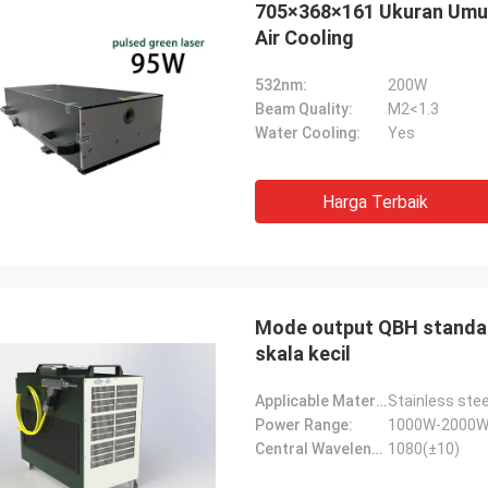
705×368×161 Ukuran Umum
Air Cooling
532nm:
200W
Beam Quality:
M2<1.3
Water Cooling:
Yes
Harga Terbaik
Mode output QBH standar
skala kecil
Applicable Materials:
Power Range:
1000W-2000
Central Wavelength(nm):
1080(±10)