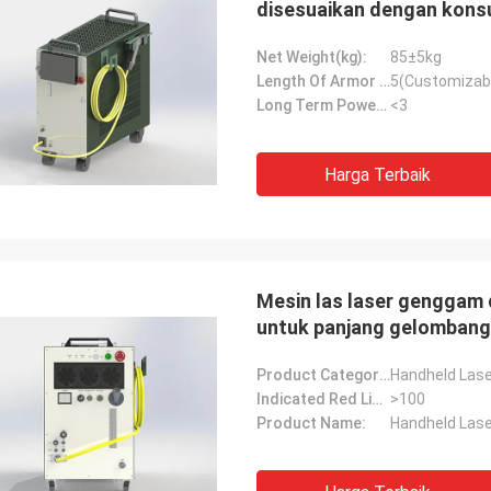
disesuaikan dengan kons
Net Weight(kg):
85±5kg
Length Of Armor Cable(m):
5(Customizab
Long Term Power Stability(%):
<3
Harga Terbaik
Mesin las laser genggam 
untuk panjang gelomban
Product Category:
Handheld Lase
Indicated Red Light Power(uW):
>100
Product Name:
Handheld Lase