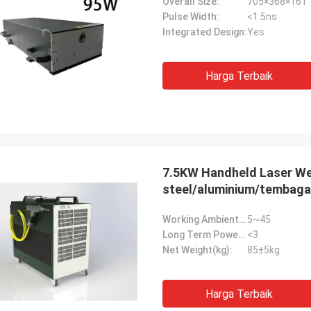
Overall Size:
705×368×161
Pulse Width:
<1.5ns
Integrated Design:
Yes
Harga Terbaik
7.5KW Handheld Laser Wel
steel/aluminium/tembaga
Working Ambient Temperature(℃):
5~45
Long Term Power Stability(%):
<3
Net Weight(kg):
85±5kg
Harga Terbaik