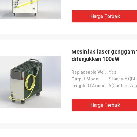
Harga Terbaik
Mesin las laser genggam 
ditunjukkan 100uW
Replaceable Welding Nozzle:
Yes
Output Mode:
Standard QBH
Length Of Armor Cable(m):
5(Customizab
Harga Terbaik