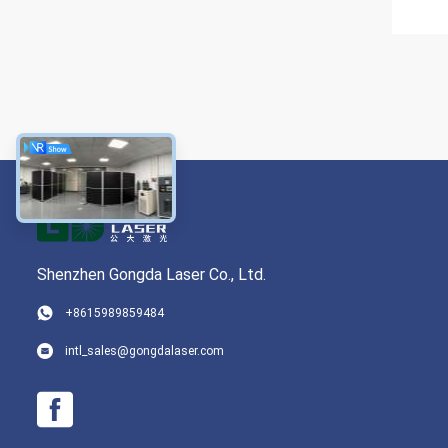
Shenzhen Gongda Laser Co., Ltd.
+8615989859484
intl_sales@gongdalaser.com