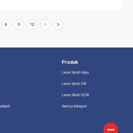
8
9
10
Produk
Laser Serat Hijau
Laser Serat CW
Laser Serat QCW
pribadi
Semua kategori